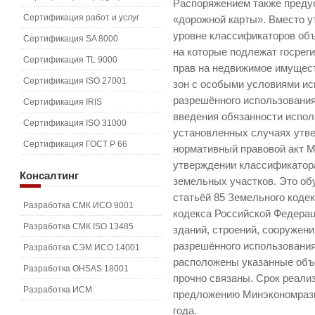
Распоряжением также преду
Сертификация работ и услуг
«дорожной карты». Вместо у
уровне классификаторов объ
Сертификация SA 8000
на которые подлежат госреги
Сертификация TL 9000
прав на недвижимое имущест
Сертификация ISO 27001
зон с особыми условиями ис
разрешённого использования
Сертификация IRIS
введения обязанности испол
Сертификация ISO 31000
установленных случаях утв
Сертификация ГОСТ Р 66
нормативный правовой акт 
утверждении классификатор
Консалтинг
земельных участков. Это обу
статьёй 85 Земельного кодек
Разработка СМК ИСО 9001
кодекса Российской Федера
Разработка СМК ISO 13485
зданий, строений, сооружен
разрешённого использования
Разработка СЭМ ИСО 14001
расположены указанные объ
Разработка OHSAS 18001
прочно связаны. Срок реали
Разработка ИСМ
предложению Минэкономразви
года.