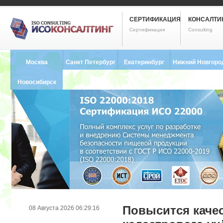
СЕРТИФИКАЦИЯ
КОНСАЛТИ
Сертификация
Consulting
Москва
Санкт Петербург
Екатеринбург
Нижний Новгоро
8 (495) 121-0102
8 (812) 748-2493
8 (343) 237-2593
8 (831) 280-9795
Новосибирск
8 (383) 227-8449
Повысится качес
08 Августа 2026 06:29:16