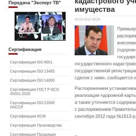
кадастрового у
Передача
"Эксперт ТВ"
имущества
15.04.2014 09:26
Премьер
распоряж
внесении
Сертификация
(«дорож
государс
Сертификация ISO 9001
государственного кадастров
государственной регистраци
Сертификация ISO 13485
сделок с ним», сообщается н
Сертификация ISO 14000
Распоряжением устанавлива
Сертификация ГОСТ Р ИСО
45001-2020
реализации «дорожной карты
а также уточняется содержа
Сертификация ISO 22000
HACCP
с распоряжением Правительс
сентября 2012 года №1613-р
Сертификация ИСМ
Сертификация Производства
Сертификация Продукции