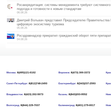
Росаккредитация: системы менеджмента требуют системного
подхода и готовности к новым стандартам
06.08.26
Дмитрий Вольвач представил Председателю Правительства
цифровую экосистему туризма
05.08.26
Росздравнадзор прекратил гражданский оборот пяти препара
04.08.26
Москва:
8(495)121-0102
Воронеж:
8(473) 300-3372
Кра
Санкт-Петербург:
8(812)748-2493
Екатеринбург:
8(343)237-2593
Кра
Владивосток:
8(423) 202-5073
Казань:
8(843)203-9552
Ниж
Волгоград:
8(844) 229-7037
Калининград:
8(401) 279-0017
Нов