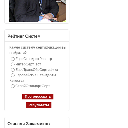
Рейтинг
Систем
Какую систему сертификации вы
выбрали?
ЕвроСтандартРегистр
ИнтерСертТест
ЕвроТрансОбрСертифика
Европейские Стандарты
Качества
СтройСтандартСерт
Отзывы
Заказчиков