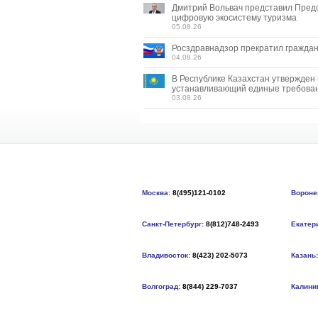
Дмитрий Вольвач представил Пред
цифровую экосистему туризма
05.08.26
Росздравнадзор прекратил граждан
04.08.26
В Республике Казахстан утвержден
устанавливающий единые требован
03.08.26
Москва:
8(495)121-0102
Вороне
Санкт-Петербург:
8(812)748-2493
Екатер
Владивосток:
8(423) 202-5073
Казань:
Волгоград:
8(844) 229-7037
Калини