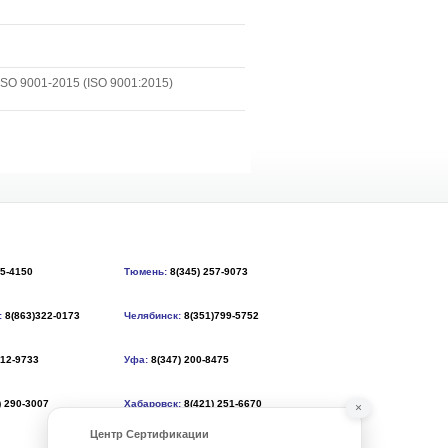
SO 9001-2015 (ISO 9001:2015)
55-4150
Тюмень:
8(345) 257-9073
:
8(863)322-0173
Челябинск:
8(351)799-5752
212-9733
Уфа:
8(347) 200-8475
) 290-3007
Хабаровск:
8(421) 251-6670
×
Центр Сертификации