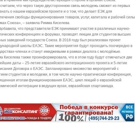
ы в Армении как председательствующей стороне в органах Союза.
считаем, что через такую двустороннюю связь молодежь сможет из первых
узнать о нашем евразийском проекте и о том, что делает ЕЭК для
печения свободы функционирования товаров, услуг, капитала и рабочей сил
мках Союза», – заявила Римма Киселева.
добавила, что представители ЕЭК принимают участие в различных научно-
тических конференциях и форумах, проводят лекции для студентов высших
ных заведений государств Союза. В 2018 году был реализован проект
ународной школы ЕАЭС. Такие мероприятия будут проходить поочередно в
дарствах-членах и станут имиджевыми в рамках диалога с молодёжью.
а Киселева также проинформировала, что в этом году будут отмечаться две
ейшие даты – 25-летие евразийского интеграционного проекта и 5-летие
исания Договора о ЕАЭС. Запланировано множество мероприятий с
тием студентов и молодежи, в том числе научно-практическая конференция,
ященная итогам функционирования ЕАЭС, цикл лекций о евразийской
омической интеграции в ведущих вузах, евразийская спартакиада.