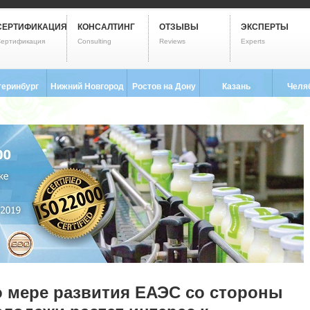
СЕРТИФИКАЦИЯ
КОНСАЛТИНГ
ОТЗЫВЫ
ЭКСПЕРТЫ
ертификация
Consulting
Reviews
Experts
теринбург
Нижний Новгород
Ростов на Дону
Казань
Челя
3) 237-2593
8 (831) 280-9795
8 (863) 322-0173
8 (843) 203-9552
8 (351) 
 мере развития ЕАЭС со стороны