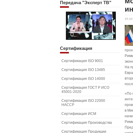
мо
Передача
"Эксперт ТВ"
и
25.02
Сертификация
прох
Римм
Сертификация ISO 9001
экон
На п
Сертификация ISO 13485
Евра
втор
Сертификация ISO 14000
посл
Сертификация ГОСТ Р ИСО
45001-2020
«По 
инте
Сертификация ISO 22000
HACCP
пров
в Ми
Сертификация ИСМ
начи
Римм
Сертификация Производства
Пред
Сертификация Продукции