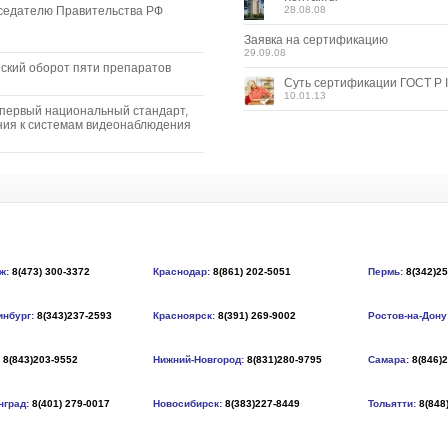
седателю Правительства РФ
28.08.08
Заявка на сертификацию
29.09.08
ский оборот пяти препаратов
Суть сертификации ГОСТ Р I
10.01.13
 первый национальный стандарт,
ия к системам видеонаблюдения
ж:
8(473) 300-3372
Краснодар:
8(861) 202-5051
Пермь:
8(342)2
инбург:
8(343)237-2593
Красноярск:
8(391) 269-9002
Ростов-на-Дону
8(843)203-9552
Нижний-Новгород:
8(831)280-9795
Самара:
8(846)
нград:
8(401) 279-0017
Новосибирск:
8(383)227-8449
Тольятти:
8(848