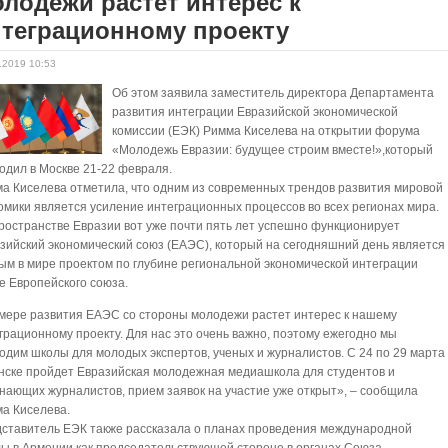
лодежи растет интерес к
нтеграционному проекту
.2019 10:53
Об этом заявила заместитель директора Департамента
развития интеграции Евразийской экономической
комиссии (ЕЭК) Римма Киселева на открытии форума
«Молодежь Евразии: будущее строим вместе!»,который
одил в Москве 21-22 февраля.
а Киселева отметила, что одним из современных трендов развития мировой
омики является усиление интеграционных процессов во всех регионах мира.
ространстве Евразии вот уже почти пять лет успешно функционирует
зийский экономический союз (ЕАЭС), который на сегодняшний день является
ым в мире проектом по глубине региональной экономической интеграции
е Европейского союза.
мере развития ЕАЭС со стороны молодежи растет интерес к нашему
грационному проекту. Для нас это очень важно, поэтому ежегодно мы
одим школы для молодых экспертов, ученых и журналистов. С 24 по 29 марта
нске пройдет Евразийская молодежная медиашкола для студентов и
нающих журналистов, прием заявок на участие уже открыт», – сообщила
а Киселева.
ставитель ЕЭК также рассказала о планах проведения международной