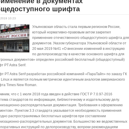
именение в документах
бщедоступного шрифта
.2019 10:23
Ульяновская область стала первым регионом России,
который нормативно-правовым актом закрепил
применение отечественного общедоступного шрифта дл
документов. Указом губернатора Ульяновской области от
20 мая 2019 №41 «О внесении изменений в инструкцию
по делопроизводству в качестве основного шрифта для
тронных документов» определен российский бесплатный (общедоступный)
т PT Astra Serif.
т PT Astra Serif разработан российской компанией «ПараТайп» по заказу ГК
a Linux и является полным метрически идентичным аналогом американского
та Times New Roman.
мним, что с 1 июля 2018 года введен в действие ГОСТ Р 7.0.97-2016
тема стандартов по информации, библиотечному и издательскому делу.
низационно-распорядительная документация. Требования к оформлению
ментов». Пунктом 3.3 стандарта указывается необходимость применения
одно распространяемых бесплатных шрифтов при составлении
низационно-распорядительных документов. Большинство же ведомственных
рпоративных инструкций по делопроизводству, вопреки рекомендациям