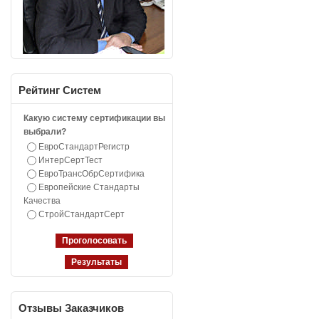
Рейтинг
Систем
Какую систему сертификации вы
выбрали?
ЕвроСтандартРегистр
ИнтерСертТест
ЕвроТрансОбрСертифика
Европейские Стандарты
Качества
СтройСтандартСерт
Отзывы
Заказчиков