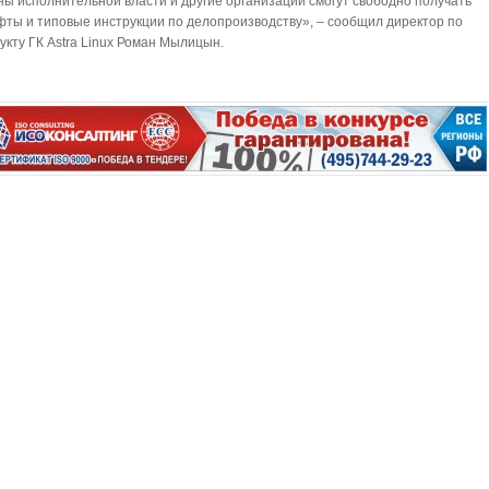
ны исполнительной власти и другие организации смогут свободно получать
ты и типовые инструкции по делопроизводству», – сообщил директор по
укту ГК Astra Linux Роман Мылицын.