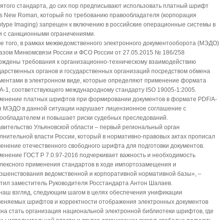
ятого стандарта, до сих пор предписывают использовать платный шрифт
s New Roman, который по требованию правообладателя (корпорация
type Imaging) запрещен к включению в российские операционные системы в
и с санкционными ограничениями.
е того, в рамках межведомственного электронного документооборота (МЭДО)
азом Минкомсвязи России и ФСО России от 27.05.2015 № 186/258
рждены требования к организационно-техническому взаимодействию
дарственных органов и государственных организаций посредством обмена
ментами в электронном виде, которые определяют применение формата
A-1, соответствующего международному стандарту ISO 19005-1:2005.
енение платных шрифтов при формировании документов в формате PDF/A-
я МЭДО в данной ситуации нарушает лицензионное соглашение с
ообладателем и повышает риски судебных преследований.
вительство Ульяновской области – первый региональный орган
лнительной власти России, который в нормативно-правовых актах прописал
енение отечественного свободного шрифта для подготовки документов.
енение ГОСТ Р 7.0.97-2016 подчеркивает важность и необходимость
лексного применения стандартов в ходе импортозамещения и
ршенствования ведомственной и корпоративной нормативной базы», –
тил заместитель Руководителя Росстандарта Антон Шалаев.
наш взгляд, следующим шагом в целях обеспечения унификации
еняемых шрифтов и корректности отображения электронных документов
на стать организация национальной электронной библиотеки шрифтов, где