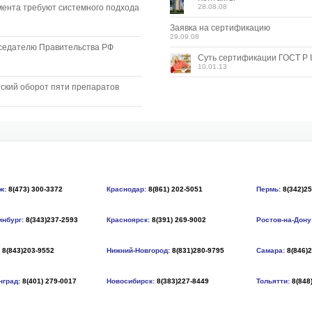
мента требуют системного подхода
28.08.08
Заявка на сертификацию
29.09.08
седателю Правительства РФ
Суть сертификации ГОСТ Р I
10.01.13
ский оборот пяти препаратов
ж:
8(473) 300-3372
Краснодар:
8(861) 202-5051
Пермь:
8(342)2
инбург:
8(343)237-2593
Красноярск:
8(391) 269-9002
Ростов-на-Дону
8(843)203-9552
Нижний-Новгород:
8(831)280-9795
Самара:
8(846)
нград:
8(401) 279-0017
Новосибирск:
8(383)227-8449
Тольятти:
8(848