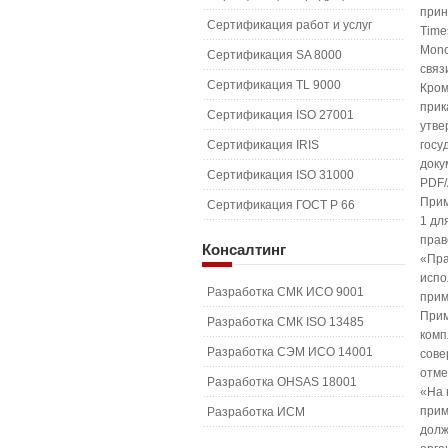
прин
Сертификация работ и услуг
Time
Mono
Сертификация SA 8000
связ
Сертификация TL 9000
Кром
прик
Сертификация ISO 27001
утве
Сертификация IRIS
госу
доку
Сертификация ISO 31000
PDF/
Прим
Сертификация ГОСТ Р 66
1 дл
прав
Консалтинг
«Пра
испо
Разработка СМК ИСО 9001
прим
Прим
Разработка СМК ISO 13485
комп
Разработка СЭМ ИСО 14001
сове
отме
Разработка OHSAS 18001
«На 
прим
Разработка ИСМ
долж