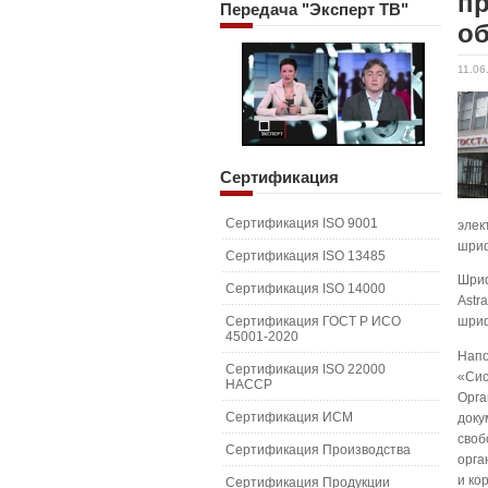
пр
Передача
"Эксперт ТВ"
о
11.06
Сертификация
Сертификация ISO 9001
элек
шриф
Сертификация ISO 13485
Шриф
Сертификация ISO 14000
Astr
Сертификация ГОСТ Р ИСО
шриф
45001-2020
Напо
Сертификация ISO 22000
«Сис
HACCP
Орга
Сертификация ИСМ
доку
своб
Сертификация Производства
орга
и ко
Сертификация Продукции