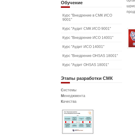
орга
Обучение
шриф
прод
Курс "Внедрение в СМК ИСО
9001"
Курс "Аудит СМК ИСО 9001"
Курс "Внедрение ИСО 14001"
Курс "Аудит ИСО 14001"
Курс "Внедрение OHSAS 18001"
Курс "Аудит OHSAS 18001"
Этапы
разработки СМК
С
истемы
М
енеджмента
К
ачества