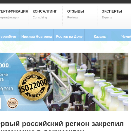
СЕРТИФИКАЦИЯ
КОНСАЛТИНГ
ОТЗЫВЫ
ЭКСПЕРТЫ
ертификация
Consulting
Reviews
Experts
теринбург
Нижний Новгород
Ростов на Дону
Казань
Челя
3) 237-2593
8 (831) 280-9795
8 (863) 322-0173
8 (843) 203-9552
8 (351) 
рвый российский регион закрепил