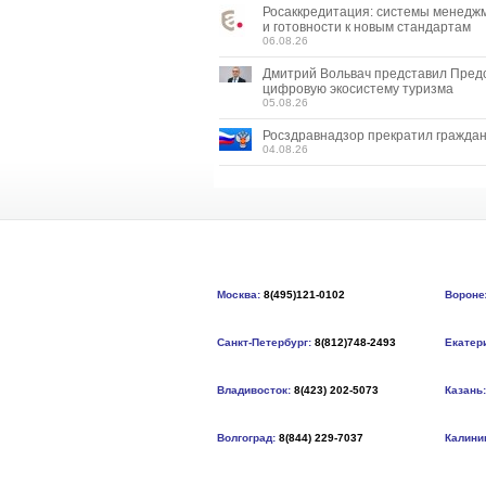
Росаккредитация: системы менедж
и готовности к новым стандартам
06.08.26
Дмитрий Вольвач представил Пред
цифровую экосистему туризма
05.08.26
Росздравнадзор прекратил граждан
04.08.26
Москва:
8(495)121-0102
Вороне
Санкт-Петербург:
8(812)748-2493
Екатер
Владивосток:
8(423) 202-5073
Казань:
Волгоград:
8(844) 229-7037
Калини