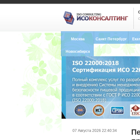
С
Москва
Санкт Петербург
Ека
8 (495) 121-0102
8 (812) 748-2493
8 (34
Новосибирск
8 (383) 227-8449
Пе
07 Августа 2026 22:40:34