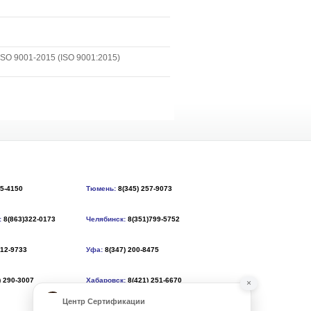
SO 9001-2015 (ISO 9001:2015)
55-4150
Тюмень:
8(345) 257-9073
:
8(863)322-0173
Челябинск:
8(351)799-5752
212-9733
Уфа:
8(347) 200-8475
) 290-3007
Хабаровск:
8(421) 251-6670
×
Центр Сертификации