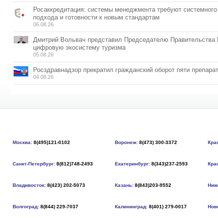
Росаккредитация: системы менеджмента требуют системного
подхода и готовности к новым стандартам
06.08.26
Дмитрий Вольвач представил Председателю Правительства
цифровую экосистему туризма
05.08.26
Росздравнадзор прекратил гражданский оборот пяти препара
04.08.26
Москва:
8(495)121-0102
Воронеж:
8(473) 300-3372
Кра
Санкт-Петербург:
8(812)748-2493
Екатеринбург:
8(343)237-2593
Кра
Владивосток:
8(423) 202-5073
Казань:
8(843)203-9552
Ниж
Волгоград:
8(844) 229-7037
Калининград:
8(401) 279-0017
Нов