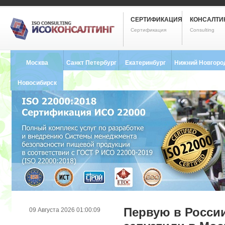
СЕРТИФИКАЦИЯ
КОНСАЛТИ
Сертификация
Consulting
Москва
Санкт Петербург
Екатеринбург
Нижний Новгоро
8 (495) 121-0102
8 (812) 748-2493
8 (343) 237-2593
8 (831) 280-9795
Новосибирск
8 (383) 227-8449
Первую в России
09 Августа 2026 01:00:09