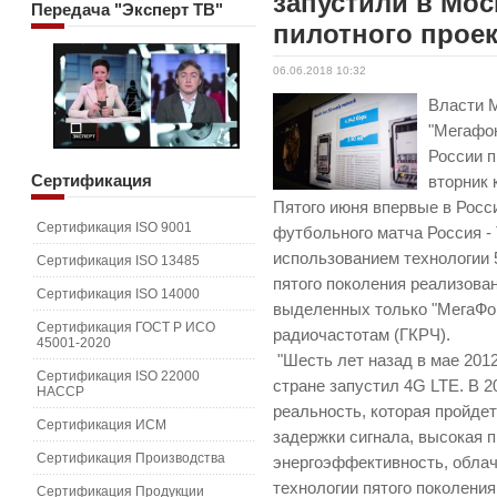
запустили в Мос
Передача
"Эксперт ТВ"
пилотного проек
06.06.2018 10:32
Власти 
"Мегафон
России п
Сертификация
вторник
Пятого июня впервые в Росс
Сертификация ISO 9001
футбольного матча Россия -
использованием технологии 
Сертификация ISO 13485
пятого поколения реализован
Сертификация ISO 14000
выделенных только "МегаФо
Сертификация ГОСТ Р ИСО
радиочастотам (ГКРЧ).
45001-2020
"Шесть лет назад в мае 201
Сертификация ISO 22000
стране запустил 4G LTE. В 
HACCP
реальность, которая пройде
Сертификация ИСМ
задержки сигнала, высокая 
Сертификация Производства
энергоэффективность, облач
технологии пятого поколен
Сертификация Продукции