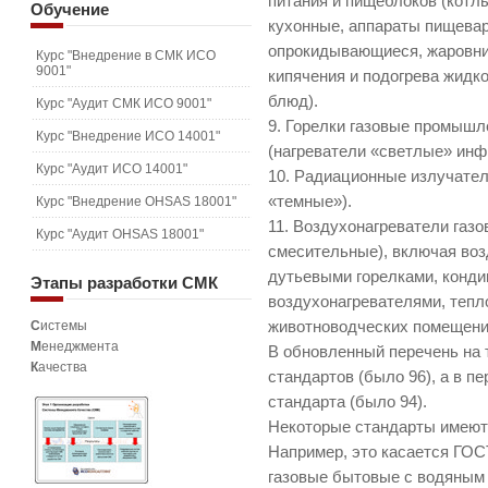
питания и пищеблоков (кот
Обучение
кухонные, аппараты пищева
опрокидывающиеся, жаровни
Курс "Внедрение в СМК ИСО
9001"
кипячения и подогрева жидк
блюд).
Курс "Аудит СМК ИСО 9001"
9. Горелки газовые промышл
Курс "Внедрение ИСО 14001"
(нагреватели «светлые» инф
Курс "Аудит ИСО 14001"
10. Радиационные излучател
«темные»).
Курс "Внедрение OHSAS 18001"
11. Воздухонагреватели газ
Курс "Аудит OHSAS 18001"
смесительные), включая во
дутьевыми горелками, конд
Этапы
разработки СМК
воздухонагревателями, тепл
С
истемы
животноводческих помещени
М
енеджмента
В обновленный перечень на 
К
ачества
стандартов (было 96), а в п
стандарта (было 94).
Некоторые стандарты имеют 
Например, это касается ГОС
газовые бытовые с водяным 