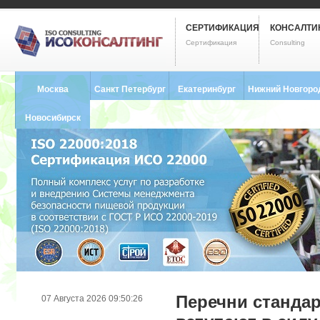
СЕРТИФИКАЦИЯ
КОНСАЛТИ
Сертификация
Consulting
Москва
Санкт Петербург
Екатеринбург
Нижний Новгоро
8 (495) 121-0102
8 (812) 748-2493
8 (343) 237-2593
8 (831) 280-9795
Новосибирск
8 (383) 227-8449
Перечни стандар
07 Августа 2026 09:50:26