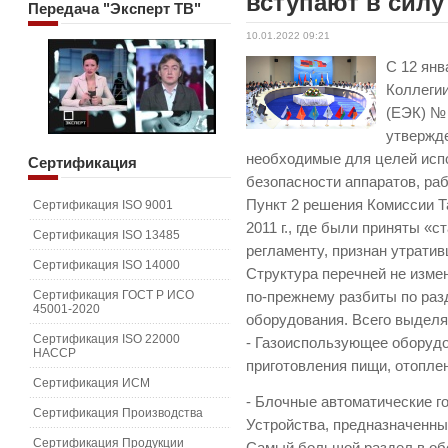
вступают в силу
Передача
"Эксперт ТВ"
10.01.2022 09:21
С 12 янв
Коллеги
(ЕЭК) № 
утвержд
необходимые для целей исп
Сертификация
безопасности аппаратов, ра
Пункт 2 решения Комиссии Т
Сертификация ISO 9001
2011 г., где были приняты «
Сертификация ISO 13485
регламенту, признан утрати
Сертификация ISO 14000
Структура перечней не изме
Сертификация ГОСТ Р ИСО
по-прежнему разбиты по разд
45001-2020
оборудования. Всего выделя
Сертификация ISO 22000
- Газоиспользующее оборудо
HACCP
приготовления пищи, отопле
Сертификация ИСМ
- Блочные автоматические г
Сертификация Производства
Устройства, предназначенны
Сертификация Продукции