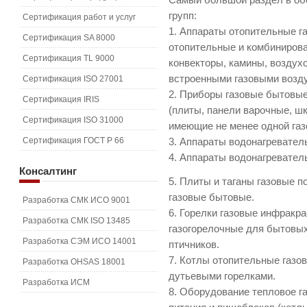
Самый большой раздел в обои
групп:
Сертификация работ и услуг
1. Аппараты отопительные г
Сертификация SA 8000
отопительные и комбиниров
Сертификация TL 9000
конвекторы, камины, воздух
встроенными газовыми возду
Сертификация ISO 27001
2. Приборы газовые бытовые
Сертификация IRIS
(плиты, панели варочные, ш
Сертификация ISO 31000
имеющие не менее одной газо
Сертификация ГОСТ Р 66
3. Аппараты водонагревател
4. Аппараты водонагревател
Консалтинг
5. Плиты и таганы газовые п
газовые бытовые.
Разработка СМК ИСО 9001
6. Горелки газовые инфракра
Разработка СМК ISO 13485
газогорелочные для бытовых
Разработка СЭМ ИСО 14001
птичников.
7. Котлы отопительные газо
Разработка OHSAS 18001
дутьевыми горелками.
Разработка ИСМ
8. Оборудование тепловое г