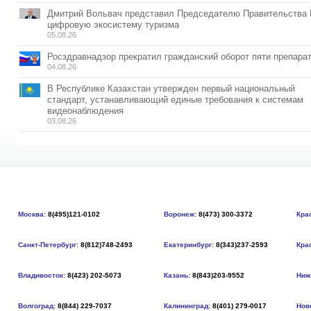
Дмитрий Вольвач представил Председателю Правительства
цифровую экосистему туризма
05.08.26
Росздравнадзор прекратил гражданский оборот пяти препара
04.08.26
В Республике Казахстан утвержден первый национальный
стандарт, устанавливающий единые требования к системам
видеонаблюдения
03.08.26
Москва:
8(495)121-0102
Воронеж:
8(473) 300-3372
Кра
Санкт-Петербург:
8(812)748-2493
Екатеринбург:
8(343)237-2593
Кра
Владивосток:
8(423) 202-5073
Казань:
8(843)203-9552
Ниж
Волгоград:
8(844) 229-7037
Калининград:
8(401) 279-0017
Нов