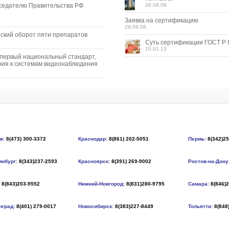
седателю Правительства РФ
28.08.08
Заявка на сертификацию
29.09.08
ский оборот пяти препаратов
Суть сертификации ГОСТ Р I
10.01.13
 первый национальный стандарт,
ия к системам видеонаблюдения
ж:
8(473) 300-3372
Краснодар:
8(861) 202-5051
Пермь:
8(342)2
инбург:
8(343)237-2593
Красноярск:
8(391) 269-9002
Ростов-на-Дону
8(843)203-9552
Нижний-Новгород:
8(831)280-9795
Самара:
8(846)
нград:
8(401) 279-0017
Новосибирск:
8(383)227-8449
Тольятти:
8(848