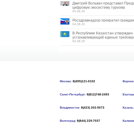
Дмитрий Вольвач представил Пред
цифровую экосистему туризма
05.08.26
Росздравнадзор прекратил граждан
04.08.26
В Республике Казахстан утвержден
устанавливающий единые требован
03.08.26
Москва:
8(495)121-0102
Вороне
Санкт-Петербург:
8(812)748-2493
Екатер
Владивосток:
8(423) 202-5073
Казань:
Волгоград:
8(844) 229-7037
Калини