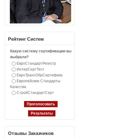
Рейтинг
Систем
Какую систему сертификации вы
выбрали?
ЕвроСтандартРегистр
ИнтерСертТест
ЕвроТрансОбрСертифика
Европейские Стандарты
Качества
СтройСтандартСерт
Отзывы
Заказчиков