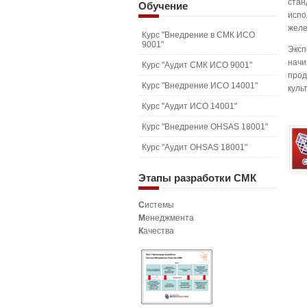
стан
Обучение
испо
желе
Курс "Внедрение в СМК ИСО
9001"
Эксп
начи
Курс "Аудит СМК ИСО 9001"
прод
Курс "Внедрение ИСО 14001"
куль
Курс "Аудит ИСО 14001"
Курс "Внедрение OHSAS 18001"
Курс "Аудит OHSAS 18001"
Этапы
разработки СМК
С
истемы
М
енеджмента
К
ачества