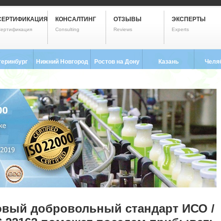
СЕРТИФИКАЦИЯ
КОНСАЛТИНГ
ОТЗЫВЫ
ЭКСПЕРТЫ
ертификация
Consulting
Reviews
Experts
теринбург
Нижний Новгород
Ростов на Дону
Казань
Челя
3) 237-2593
8 (831) 280-9795
8 (863) 322-0173
8 (843) 203-9552
8 (351) 
овый добровольный стандарт ИСО /