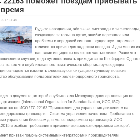
 22163 поможет поездам прибывать
овремя
.2017 11:40
Будь то наводнения, обильные листопады или снегопады,
создающие заторы на путях, ошибки персонала или
проблемы с передачей сигнала – существует огромное
количество причин для задержки поездов. И для многих и
нас такие инциденты являются частью жизни. Разве что
сключением случаев, когда путешествовать приходится по Швейцарии. Однако
ры только что опубликованного тематического сборника руководящих
ципов надеются изменить сложившуюся ситуацию к лучшему, повысив
ство обслуживания пользователей железнодорожного транспорта.
 идет о документе, который опубликовала Международная организация по
дартизации (International Organization for Standardization; ИСО; ISO).
вается он ИСО / ТС 22163 "Приложения для управления движением на
знодорожном транспорте - Система управления качеством - Требования к
еме управления бизнесом для железнодорожных организаций: ИСО
:2015 и особые требования к применению в железнодорожном секторе".
мент призван помочь системным интеграторам и производителям