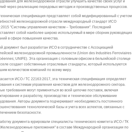
удования для железнодорожной отрасли улучшить качество своих услуг и
лий через реализацию передовых методик и производственных процессов.
техническая спецификация представляет собой модифицированный с учетом
ебностей железнодорожной отрасли международный стандарт ИСО
:2015 "Системы управления качеством – Требования". Последний
ставляет собой наиболее широко используемый в мире сборник руководящи
аний в сфере повышения качества.
й документ был разработан ИСО в сотрудничестве с Ассоциацией
пейской железнодорожной промышленности (Union des Industries Ferroviaires
péennes; UNIFE). Эта организация с головным офисом в бельгийской столице
селе создает собственные отраслевые стандарты, который используются
шим количеством компаний по всему миру.
касается ИСО / ТС 22163:2017, эта техническая спецификация определяет
ования к системам управления качеством для железнодорожного сектора.
ые требования могут применяться во всей цепочке поставок, включая
ктирование и разработку, производство и техническое обслуживание
удования. Авторы документа подчеркивают необходимость постоянного
ршенствования технологической базы и учета всех аспектов, связанных с
печением безопасности.
аботку документа курировали специалисты технического комитета ИСО / ТК
"Железнодорожные приложения" в составе Международной организации по