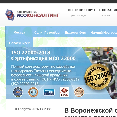
СЕРТИФИКАЦИЯ
КОНСАЛТИ
Сертификация
Consulting
Москва
Санкт Петербург
Екатеринбург
Нижний Новгоро
8 (495) 121-0102
8 (812) 748-2493
8 (343) 237-2593
8 (831) 280-9795
Новосибирск
8 (383) 227-8449
В Воронежской 
09 Августа 2026 14:28:45