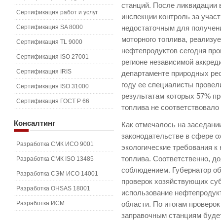
станций. После ликвидации 
Сертификация работ и услуг
инспекции контроль за учас
Сертификация SA 8000
недостаточным для получени
моторного топлива, реализуе
Сертификация TL 9000
нефтепродуктов сегодня про
Сертификация ISO 27001
регионе независимой аккред
Сертификация IRIS
департаменте природных рес
году ее специалисты провели
Сертификация ISO 31000
результатам которых 57% пр
Сертификация ГОСТ Р 66
топлива не соответствовал
Консалтинг
Как отмечалось на заседани
законодательстве в сфере о
Разработка СМК ИСО 9001
экологические требования к
топлива. Соответственно, д
Разработка СМК ISO 13485
соблюдением. Губернатор об
Разработка СЭМ ИСО 14001
проверок хозяйствующих су
Разработка OHSAS 18001
использование нефтепродук
Разработка ИСМ
области. По итогам проверо
заправочным станциям буде