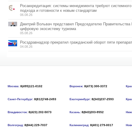
Росаккредитация: системы менеджмента требуют системного
подхода и готовности к новым стандартам
06.08.26
Дмитрий Вольвач представил Председателю Правительства
цифровую экосистему туризма
05.08.26
Росздравнадзор прекратил гражданский оборот пяти препара
04.08.26
Москва:
8(495)121-0102
Воронеж:
8(473) 300-3372
Кра
Санкт-Петербург:
8(812)748-2493
Екатеринбург:
8(343)237-2593
Кра
Владивосток:
8(423) 202-5073
Казань:
8(843)203-9552
Ниж
Волгоград:
8(844) 229-7037
Калининград:
8(401) 279-0017
Нов