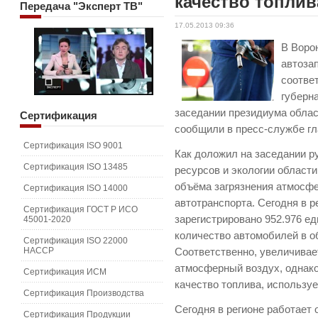
качество топлив
Передача
"Эксперт ТВ"
17.05.2013 09:36
В Воро
автоза
соотве
губерн
заседании президиума облас
Сертификация
сообщили в пресс-службе гл
Сертификация ISO 9001
Как доложил на заседании 
Сертификация ISO 13485
ресурсов и экологии области
объёма загрязнения атмосф
Сертификация ISO 14000
автотранспорта. Сегодня в 
Сертификация ГОСТ Р ИСО
зарегистрировано 952.976 ед
45001-2020
количество автомобилей в о
Сертификация ISO 22000
HACCP
Соответственно, увеличивае
атмосферный воздух, однако
Сертификация ИСМ
качество топлива, используе
Сертификация Производства
Сегодня в регионе работает
Сертификация Продукции