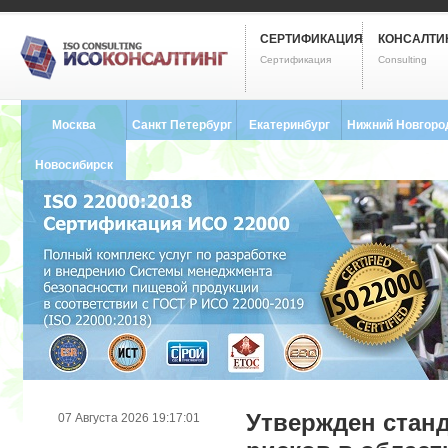
СЕРТИФИКАЦИЯ
КОНСАЛТИ
Сертификация
Consulting
Москва
Санкт Петербург
Екатеринбург
Нижний Новгоро
8 (495) 121-0102
8 (812) 748-2493
8 (343) 237-2593
8 (831) 280-9795
Новосибирск
8 (383) 227-8449
Утвержден стан
07 Августа 2026 19:17:01