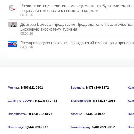
Росаккредитация: системы менеджмента требуют системного
подхода и готовности к новым стандартам
06.08.26
Дмитрий Вольвач представил Председателю Правительства
цифровую экосистему туризма
05.08.26
Росздравнадзор прекратил гражданский оборот пяти препара
04.08.26
Москва:
8(495)121-0102
Воронеж:
8(473) 300-3372
Кра
Санкт-Петербург:
8(812)748-2493
Екатеринбург:
8(343)237-2593
Кра
Владивосток:
8(423) 202-5073
Казань:
8(843)203-9552
Ниж
Волгоград:
8(844) 229-7037
Калининград:
8(401) 279-0017
Нов