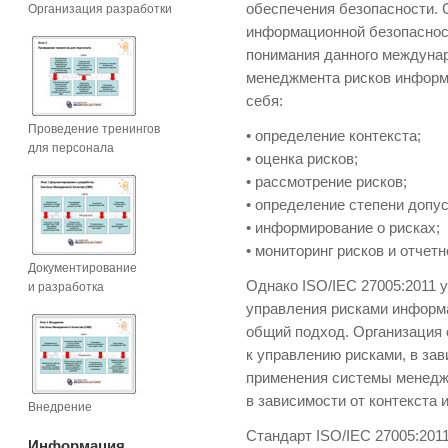
обеспечения безопасности. 
Организация разработки
информационной безопасност
понимания данного междуна
менеджмента рисков информ
себя:
Проведение тренингов
• определение контекста;
для персонала
• оценка рисков;
• рассмотрение рисков;
• определение степени допус
• информирование о рисках;
• мониторинг рисков и отчетн
Документирование
Однако ISO/IEC 27005:2011 
и разработка
управления рисками информа
общий подход. Организация
к управлению рисками, в зав
применения системы менедж
в зависимости от контекста
Внедрение
Стандарт ISO/IEC 27005:201
Информация