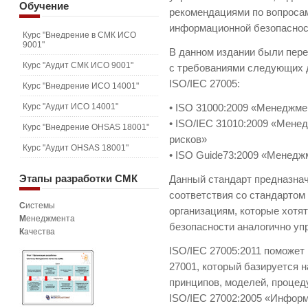
Обучение
рекомендациями по вопросам
информационной безопаснос
Курс "Внедрение в СМК ИСО
9001"
В данном издании были пере
Курс "Аудит СМК ИСО 9001"
с требованиями следующих 
ISO/IEC 27005:
Курс "Внедрение ИСО 14001"
Курс "Аудит ИСО 14001"
• ISO 31000:2009 «Менеджме
• ISO/IEC 31010:2009 «Мене
Курс "Внедрение OHSAS 18001"
рисков»
Курс "Аудит OHSAS 18001"
• ISO Guide73:2009 «Менедж
Этапы
разработки СМК
Данный стандарт предназнач
соответствия со стандартом 
С
истемы
организациям, которые хотя
М
енеджмента
безопасности аналогично уп
К
ачества
ISO/IEC 27005:2011 поможет
27001, который базируется 
принципов, моделей, процед
ISO/IEC 27002:2005 «Инфор