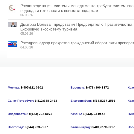
Росаккредитация: системы менеджмента требуют системного
подхода и готовности к новым стандартам
06.08.26
Дмитрий Вольвач представил Председателю Правительства
цифровую экосистему туризма
05.08.26
Росздравнадзор прекратил гражданский оборот пяти препара
04.08.26
Москва:
8(495)121-0102
Воронеж:
8(473) 300-3372
Кра
Санкт-Петербург:
8(812)748-2493
Екатеринбург:
8(343)237-2593
Кра
Владивосток:
8(423) 202-5073
Казань:
8(843)203-9552
Ниж
Волгоград:
8(844) 229-7037
Калининград:
8(401) 279-0017
Нов