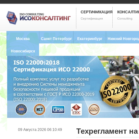
СЕРТИФИКАЦИЯ
КОНСАЛТИ
Сертификация
Consulting
Москва
Санкт Петербург
Екатеринбург
Нижний Новгоро
8 (495) 121-0102
8 (812) 748-2493
8 (343) 237-2593
8 (831) 280-9795
Новосибирск
8 (383) 227-8449
Техрегламент н
09 Августа 2026 06:10:49