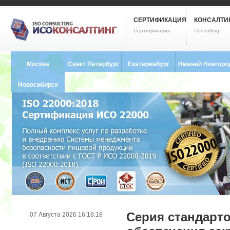
СЕРТИФИКАЦИЯ
КОНСАЛТИ
Сертификация
Consulting
Москва
Санкт Петербург
Екатеринбург
Нижний Новгоро
8 (495) 121-0102
8 (812) 748-2493
8 (343) 237-2593
8 (831) 280-9795
Новосибирск
8 (383) 227-8449
Серия стандарт
07 Августа 2026 16:18:18