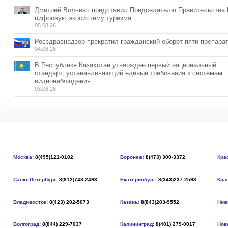
Дмитрий Вольвач представил Председателю Правительства
цифровую экосистему туризма
05.08.26
Росздравнадзор прекратил гражданский оборот пяти препара
04.08.26
В Республике Казахстан утвержден первый национальный
стандарт, устанавливающий единые требования к системам
видеонаблюдения
03.08.26
Москва:
8(495)121-0102
Воронеж:
8(473) 300-3372
Кра
Санкт-Петербург:
8(812)748-2493
Екатеринбург:
8(343)237-2593
Кра
Владивосток:
8(423) 202-5073
Казань:
8(843)203-9552
Ниж
Волгоград:
8(844) 229-7037
Калининград:
8(401) 279-0017
Нов