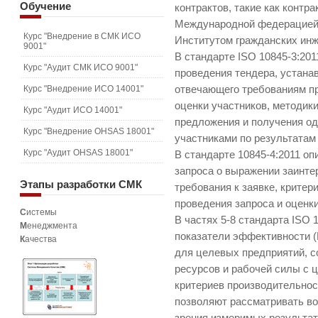
Обучение
контрактов, такие как контр
Международной федерацией 
Курс "Внедрение в СМК ИСО
Институтом гражданских инж
9001"
В стандарте ISO 10845-3:20
Курс "Аудит СМК ИСО 9001"
проведения тендера, устана
Курс "Внедрение ИСО 14001"
отвечающего требованиям п
оценки участников, методик
Курс "Аудит ИСО 14001"
предложения и получения од
Курс "Внедрение OHSAS 18001"
участниками по результатам
Курс "Аудит OHSAS 18001"
В стандарте 10845-4:2011 о
запроса о выражении заинте
Этапы
разработки СМК
требования к заявке, критер
проведения запроса и оценки
С
истемы
В частях 5-8 стандарта ISO
М
енеджмента
показатели эффективности (
К
ачества
для целевых предприятий, 
ресурсов и рабочей силы с
критериев производительнос
позволяют рассматривать во