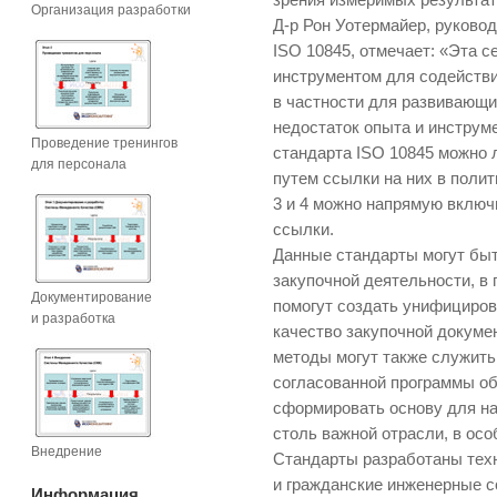
зрения измеримых результат
Организация разработки
Д-р Рон Уотермайер, руковод
ISO 10845, отмечает: «Эта 
инструментом для содействи
в частности для развивающи
недостаток опыта и инструме
Проведение тренингов
стандарта ISO 10845 можно 
для персонала
путем ссылки на них в поли
3 и 4 можно напрямую включ
ссылки.
Данные стандарты могут быт
закупочной деятельности, в
Документирование
помогут создать унифициров
и разработка
качество закупочной докуме
методы могут также служить
согласованной программы об
сформировать основу для н
столь важной отрасли, в ос
Внедрение
Стандарты разработаны тех
и гражданские инженерные с
Информация