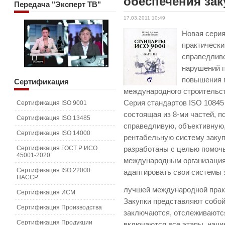
обеспечения зак
Передача
"Эксперт ТВ"
17.03.2011 10:49
Новая сери
практически
справедливо
нарушений п
повышения п
Сертификация
международного строительс
Серия стандартов ISO 10845 
Сертификация ISO 9001
состоящая из 8-ми частей, 
Сертификация ISO 13485
справедливую, объективную,
Сертификация ISO 14000
рентабельную систему заку
Сертификация ГОСТ Р ИСО
разработаны с целью помоч
45001-2020
международным организация
Сертификация ISO 22000
адаптировать свои системы з
HACCP
лучшей международной прак
Сертификация ИСМ
Закупки представляют собой 
Сертификация Производства
заключаются, отслеживаютс
Сертификация Продукции
включаются все этапы, начи