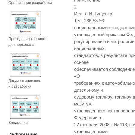
применения;
Организация разработки
2
Исп. Л.И. Гущенко
Тел. 236-53-93
национальными стандартами
утвержденный приказом Феде
Проведение тренингов
регулированию и метрологии
для персонала
национальных
стандартов, в результате п
основе
обеспечивается соблюдение 
«О
Документирование
требованиях к автомобильно
и разработка
дизельному и
судовому топливу, топливу 
мазуту»,
утвержденного постановлен
Федерации от
Внедрение
27 февраля 2008 г. № 118, с
утвержденными
Информация