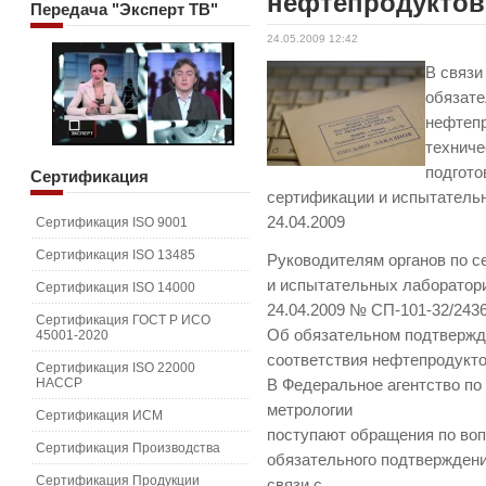
нефтепродуктов
Передача
"Эксперт ТВ"
24.05.2009 12:42
В связ
обязате
нефтепр
техниче
подгото
Сертификация
сертификации и испытатель
24.04.2009
Сертификация ISO 9001
Сертификация ISO 13485
Руководителям органов по 
и испытательных лаборатор
Сертификация ISO 14000
24.04.2009 № СП-101-32/243
Сертификация ГОСТ Р ИСО
Об обязательном подтверж
45001-2020
соответствия нефтепродукт
Сертификация ISO 22000
HACCP
В Федеральное агентство по
метрологии
Сертификация ИСМ
поступают обращения по воп
Сертификация Производства
обязательного подтверждени
Сертификация Продукции
связи с