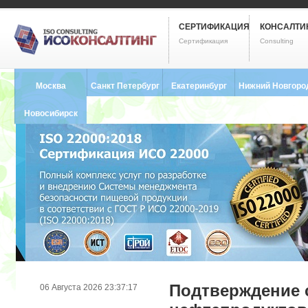
СЕРТИФИКАЦИЯ
КОНСАЛТИ
Сертификация
Consulting
Москва
Санкт Петербург
Екатеринбург
Нижний Новгоро
8 (495) 121-0102
8 (812) 748-2493
8 (343) 237-2593
8 (831) 280-9795
Новосибирск
8 (383) 227-8449
Подтверждение 
06 Августа 2026 23:37:17