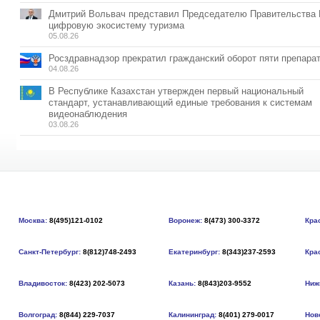
Дмитрий Вольвач представил Председателю Правительства
цифровую экосистему туризма
05.08.26
Росздравнадзор прекратил гражданский оборот пяти препара
04.08.26
В Республике Казахстан утвержден первый национальный
стандарт, устанавливающий единые требования к системам
видеонаблюдения
03.08.26
Москва:
8(495)121-0102
Воронеж:
8(473) 300-3372
Кра
Санкт-Петербург:
8(812)748-2493
Екатеринбург:
8(343)237-2593
Кра
Владивосток:
8(423) 202-5073
Казань:
8(843)203-9552
Ниж
Волгоград:
8(844) 229-7037
Калининград:
8(401) 279-0017
Нов