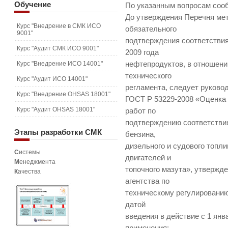
Обучение
По указанным вопросам со
До утверждения Перечня ме
Курс "Внедрение в СМК ИСО
обязательного
9001"
подтверждения соответствия
Курс "Аудит СМК ИСО 9001"
2009 года
Курс "Внедрение ИСО 14001"
нефтепродуктов, в отношени
технического
Курс "Аудит ИСО 14001"
регламента, следует руково
Курс "Внедрение OHSAS 18001"
ГОСТ Р 53229-2008 «Оценка 
Курс "Аудит OHSAS 18001"
работ по
подтверждению соответствия
Этапы
разработки СМК
бензина,
дизельного и судового топли
С
истемы
двигателей и
М
енеджмента
топочного мазута», утвержд
К
ачества
агентства по
техническому регулированию 
датой
введения в действие с 1 янва