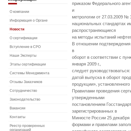
приказом Федерального аген
и
О компании
метрологии от 27.03.2009 № 1
Информация о Органе
национальных стандартах и
Новости
распространяющиеся
на методы испытаний нефте
О сертификации
В отношении подтверждения
Вступление в СРО
в
Наши Эксперты
оборот в соответствии с пун
января 2009 г.,
Этапы сертификации
следует руководствоваться:
Системы Менеджмента
датой выпуска в оборот про
Отзывы Заказчиков
продукции», установленного 
Сотрудничество
Правилами проведения серт
утвержденными
Законодательство
постановлением Госстандарт
Вакансии
зарегистрированных в
Контакты
Минюсте России 25 декабря 1
формами и правилами заполн
Реестр проверенных
организаций