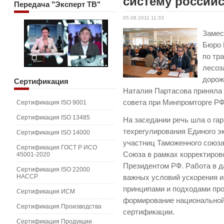
систему российс
Передача
"Эксперт ТВ"
05.08.2011 11:33
Замес
Бюро 
по тр
лесоз
дорож
Сертификация
Наталия Партасова приняла
совета при Минпромторге РФ
Сертификация ISO 9001
Сертификация ISO 13485
На заседании речь шла о га
техрегулирования Единого э
Сертификация ISO 14000
участниц Таможенного союза
Сертификация ГОСТ Р ИСО
Союза в рамках корректиров
45001-2020
Президентом РФ. Работа в д
Сертификация ISO 22000
HACCP
важных условий ускорения 
принципами и подходами пр
Сертификация ИСМ
формирование национальной
Сертификация Производства
сертификации.
Сертификация Продукции