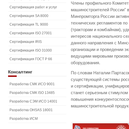
Члены профильного Комитет
Сертификация работ и услуг
машиностроителей России" в
Сертификация SA 8000
Минпромторга России активн
технических регламентов по
Сертификация TL 9000
(тракторам и комбайнам), у
Сертификация ISO 27001
интересов национального с
Сертификация IRIS
данного направления с Минс
организации и проведении э
Сертификация ISO 31000
ведущими мировыми произво
Сертификация ГОСТ Р 66
оборудования.
Консалтинг
По словам Наталии Партасо
существующей системы росс
Разработка СМК ИСО 9001
и сертификации, унифициро
станет серьезным стимулом 
Разработка СМК ISO 13485
повышения конкурентоспосо
Разработка СЭМ ИСО 14001
машиностроительной продук
Разработка OHSAS 18001
Разработка ИСМ