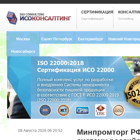
СЕРТИФИКАЦИЯ
КОНСАЛТИ
Сертификация
Consulting
Москва
Санкт Петербург
Екатеринбург
Нижний Новгоро
8 (495) 121-0102
8 (812) 748-2493
8 (343) 237-2593
8 (831) 280-9795
Новосибирск
8 (383) 227-8449
Минпромторг РФ
08 Августа 2026 06:20:52