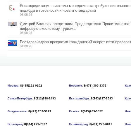
Росаккредитация: системы менеджмента требуют системного
подхода и готовности к новым стандартам
06.08.26
Дмитрий Вольвач представил Председателю Правительства
цифровую экосистему туризма
05.08.26
Росздравнадзор прекратил гражданский оборот пяти препара
04.08.26
Москва:
8(495)121-0102
Воронеж:
8(473) 300-3372
Кра
Санкт-Петербург:
8(812)748-2493
Екатеринбург:
8(343)237-2593
Кра
Владивосток:
8(423) 202-5073
Казань:
8(843)203-9552
Ниж
Волгоград:
8(844) 229-7037
Калининград:
8(401) 279-0017
Нов