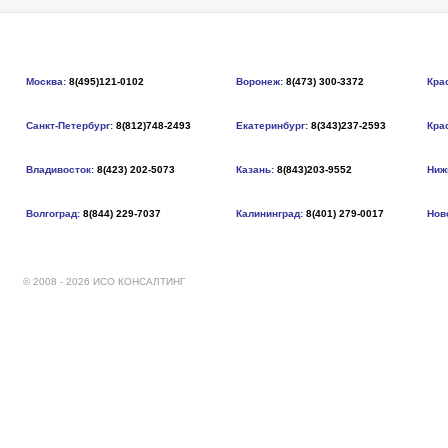
Москва:
8(495)121-0102
Воронеж:
8(473) 300-3372
Кра
Санкт-Петербург:
8(812)748-2493
Екатеринбург:
8(343)237-2593
Кра
Владивосток:
8(423) 202-5073
Казань:
8(843)203-9552
Ниж
Волгоград:
8(844) 229-7037
Калининград:
8(401) 279-0017
Нов
© 2008 - 2026 ИСО КОНСАЛТИНГ