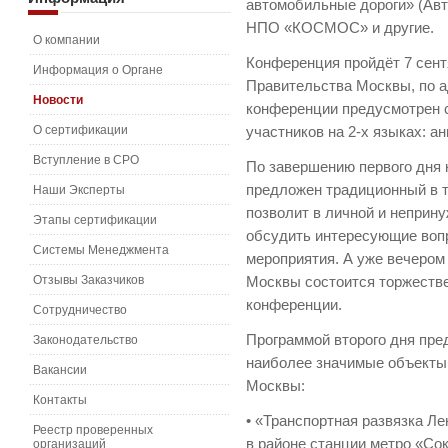
автомобильные дороги» (Ав
НПО «КОСМОС» и другие.
О компании
Конференция пройдёт 7 сен
Информация о Органе
Правительства Москвы, по ад
Новости
конференции предусмотрен 
О сертификации
участников на 2-х языках: ан
Вступление в СРО
По завершению первого дня
предложен традиционный в т
Наши Эксперты
позволит в личной и неприн
Этапы сертификации
обсудить интересующие воп
Системы Менеджмента
мероприятия. А уже вечером 
Отзывы Заказчиков
Москвы состоится торжестве
конференции.
Сотрудничество
Программой второго дня пре
Законодательство
наиболее значимые объекты 
Вакансии
Москвы:
Контакты
• «Транспортная развязка Л
Реестр проверенных
в районе станции метро «С
организаций