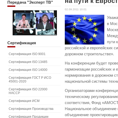
на пути к Еврос
Передача
"Эксперт ТВ"
02.09.2011 10:01
Уважа
в Мос
Москв
Между
пути 
Сертификация
российской и европейских с
дорожном строительстве».
Сертификация ISO 9001
Сертификация ISO 13485
На конференции будет пров
гармонизации российских и 
Сертификация ISO 14000
нормирования в дорожном ст
Сертификация ГОСТ Р ИСО
национальной системы техни
45001-2020
Сертификация ISO 22000
Организаторами конференци
HACCP
техническому регулированию
Сертификация ИСМ
соответствия, Фонд «АМОСТ
Национальное объединение 
Сертификация Производства
объединение проектировщик
Сертификация Продукции