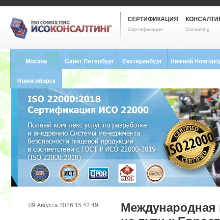
СЕРТИФИКАЦИЯ
КОНСАЛТИ
Сертификация
Consulting
Москва
Санкт Петербург
Екатеринбург
Нижний Новгоро
8 (495) 121-0102
8 (812) 748-2493
8 (343) 237-2593
8 (831) 280-9795
Новосибирск
8 (383) 227-8449
Международная 
09 Августа 2026 15:42:49