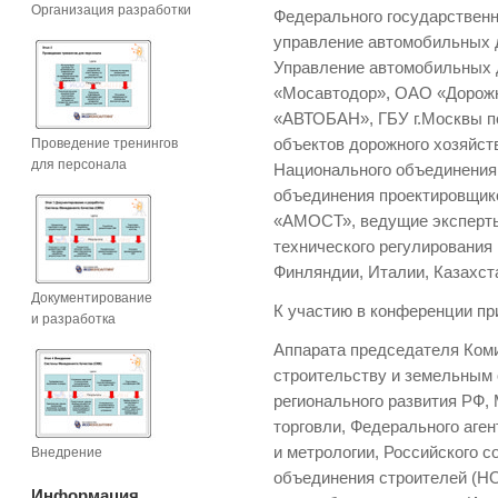
Организация разработки
Федерального государствен
управление автомобильных 
Управление автомобильных 
«Мосавтодор», ОАО «Дорожн
«АВТОБАН», ГБУ г.Москвы п
Проведение тренингов
объектов дорожного хозяйст
для персонала
Национального объединения
объединения проектировщик
«АМОСТ», ведущие эксперты
технического регулирования 
Финляндии, Италии, Казахста
Документирование
К участию в конференции п
и разработка
Аппарата председателя Ком
строительству и земельным
регионального развития РФ,
торговли, Федерального аге
и метрологии, Российского 
Внедрение
объединения строителей (Н
Информация