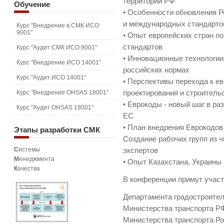
территории РФ
Обучение
• Особенности обновления Р
и международных стандарто
Курс "Внедрение в СМК ИСО
9001"
• Опыт европейских стран п
стандартов
Курс "Аудит СМК ИСО 9001"
• Инновационные технологии
Курс "Внедрение ИСО 14001"
российских нормах
Курс "Аудит ИСО 14001"
• Перспективы перехода к е
Курс "Внедрение OHSAS 18001"
проектирования и строитель
• Еврокоды - новый шаг в р
Курс "Аудит OHSAS 18001"
ЕС
• План внедрения Еврокодов 
Этапы
разработки СМК
Создание рабочих групп из 
С
истемы
экспертов
М
енеджмента
• Опыт Казахстана, Украины
К
ачества
В конференции примут участ
Департамента градостроите
Министерства транспорта РФ
Министерства транспорта 