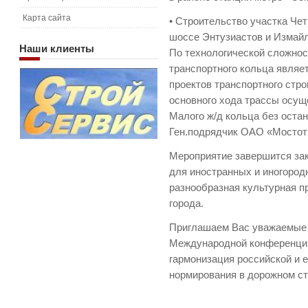
Карта сайта
• Строительство участка Че
шоссе Энтузиастов и Измайл
Наши
клиенты
По технологической сложнос
транспортного кольца явля
проектов транспортного стр
основного хода трассы осу
Малого ж/д кольца без оста
Ген.подрядчик ОАО «Мостот
Мероприятие завершится за
для иностранных и иногород
разнообразная культурная п
города.
Приглашаем Вас уважаемые к
Международной конференции
гармонизация российской и 
нормирования в дорожном ст