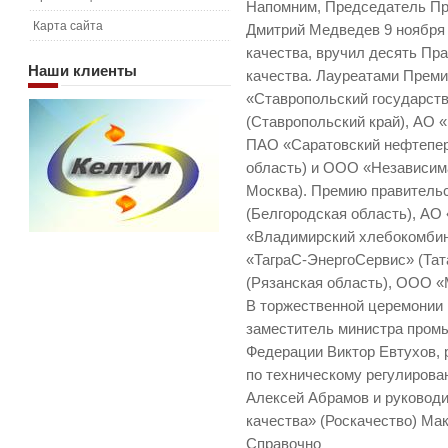
Напомним, Председатель Пр
Карта сайта
Дмитрий Медведев 9 ноября 
качества, вручил десять Пр
Наши
клиенты
качества. Лауреатами Прем
«Ставропольский государст
(Ставропольский край), АО 
ПАО «Саратовский нефтепе
область) и ООО «Независим
Москва). Премию правитель
(Белгородская область), АО 
«Владимирский хлебокомбин
«ТаграС-ЭнергоСервис» (Та
(Рязанская область), ООО «
В торжественной церемонии 
заместитель министра пром
Федерации Виктор Евтухов, 
по техническому регулирова
Алексей Абрамов и руковод
качества» (Роскачество) Ма
Справочно