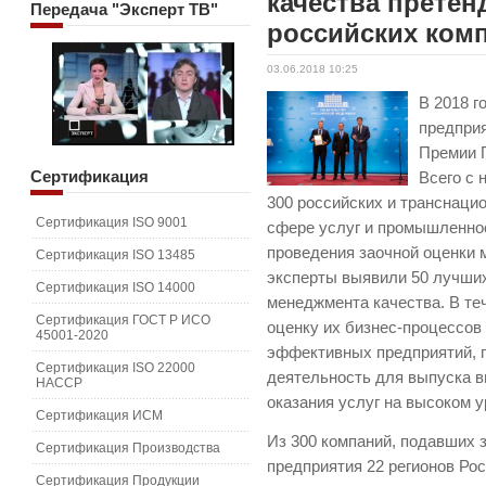
качества претен
Передача
"Эксперт ТВ"
российских ком
03.06.2018 10:25
В 2018 г
предприя
Премии П
Сертификация
Всего с 
300 российских и транснаци
Сертификация ISO 9001
сфере услуг и промышленнос
проведения заочной оценки 
Сертификация ISO 13485
эксперты выявили 50 лучши
Сертификация ISO 14000
менеджмента качества. В те
Сертификация ГОСТ Р ИСО
оценку их бизнес-процессов
45001-2020
эффективных предприятий, 
Сертификация ISO 22000
деятельность для выпуска 
HACCP
оказания услуг на высоком у
Сертификация ИСМ
Из 300 компаний, подавших 
Сертификация Производства
предприятия 22 регионов Р
Сертификация Продукции