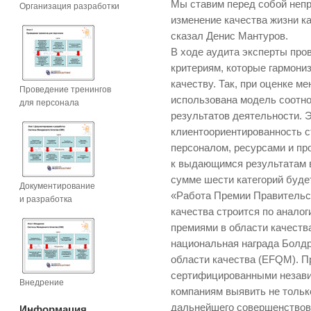
Мы ставим перед собой непр
Организация разработки
изменение качества жизни ка
сказал Денис Мантуров.
В ходе аудита эксперты про
критериям, которые гармони
качеству. Так, при оценке 
Проведение тренингов
использована модель соотн
для персонала
результатов деятельности. 
клиентоориентированность с
персоналом, ресурсами и пр
к выдающимся результатам в
сумме шести категорий буде
Документирование
«Работа Премии Правительс
и разработка
качества строится по анало
премиями в области качества
национальная награда Болд
области качества (EFQM). П
сертифицированными незави
Внедрение
компаниям выявить не тольк
дальнейшего совершенствова
Информация