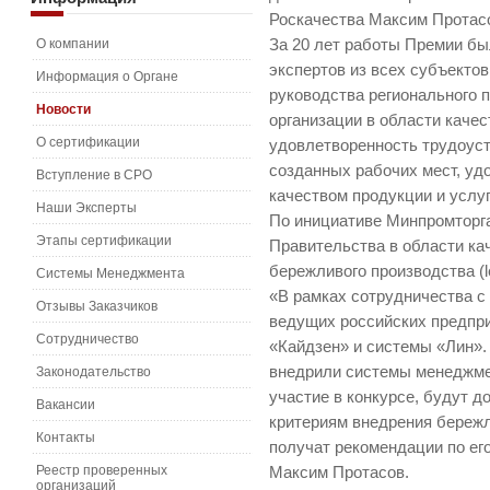
Роскачества Максим Протас
О компании
За 20 лет работы Премии бы
экспертов из всех субъект
Информация о Органе
руководства регионального п
Новости
организации в области качес
О сертификации
удовлетворенность трудоуст
созданных рабочих мест, уд
Вступление в СРО
качеством продукции и услуг
Наши Эксперты
По инициативе Минпромторга
Этапы сертификации
Правительства в области ка
бережливого производства (l
Системы Менеджмента
«В рамках сотрудничества с
Отзывы Заказчиков
ведущих российских предпри
Сотрудничество
«Кайдзен» и системы «Лин». 
внедрили системы менеджмен
Законодательство
участие в конкурсе, будут 
Вакансии
критериям внедрения бережл
Контакты
получат рекомендации по ег
Реестр проверенных
Максим Протасов.
организаций