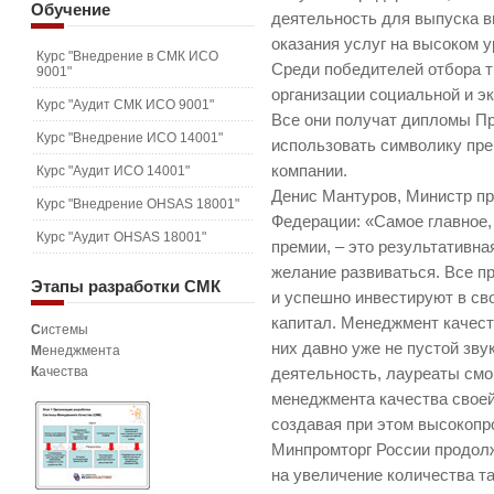
Обучение
деятельность для выпуска 
оказания услуг на высоком у
Курс "Внедрение в СМК ИСО
Среди победителей отбора т
9001"
организации социальной и 
Курс "Аудит СМК ИСО 9001"
Все они получат дипломы Пр
Курс "Внедрение ИСО 14001"
использовать символику пр
компании.
Курс "Аудит ИСО 14001"
Денис Мантуров, Министр п
Курс "Внедрение OHSAS 18001"
Федерации: «Самое главное,
Курс "Аудит OHSAS 18001"
премии, – это результативн
желание развиваться. Все п
Этапы
разработки СМК
и успешно инвестируют в св
капитал. Менеджмент качест
С
истемы
них давно уже не пустой зву
М
енеджмента
К
ачества
деятельность, лауреаты см
менеджмента качества своей
создавая при этом высокопр
Минпромторг России продол
на увеличение количества та