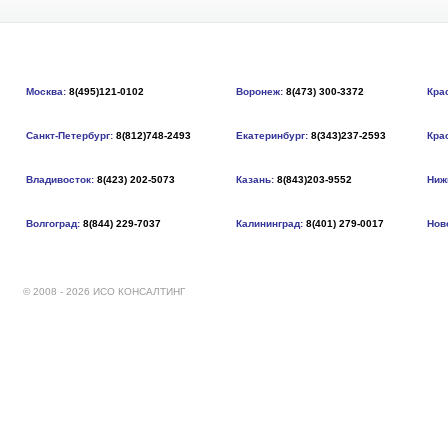
Москва:
8(495)121-0102
Воронеж:
8(473) 300-3372
Кра
Санкт-Петербург:
8(812)748-2493
Екатеринбург:
8(343)237-2593
Кра
Владивосток:
8(423) 202-5073
Казань:
8(843)203-9552
Ниж
Волгоград:
8(844) 229-7037
Калининград:
8(401) 279-0017
Нов
© 2008 - 2026 ИСО КОНСАЛТИНГ