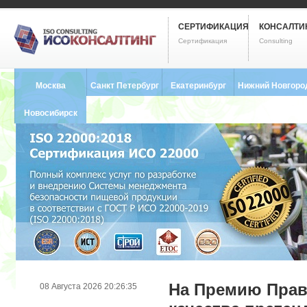
СЕРТИФИКАЦИЯ
КОНСАЛТИ
Сертификация
Consulting
Москва
Санкт Петербург
Екатеринбург
Нижний Новгоро
8 (495) 121-0102
8 (812) 748-2493
8 (343) 237-2593
8 (831) 280-9795
Новосибирск
8 (383) 227-8449
На Премию Прав
08 Августа 2026 20:26:35