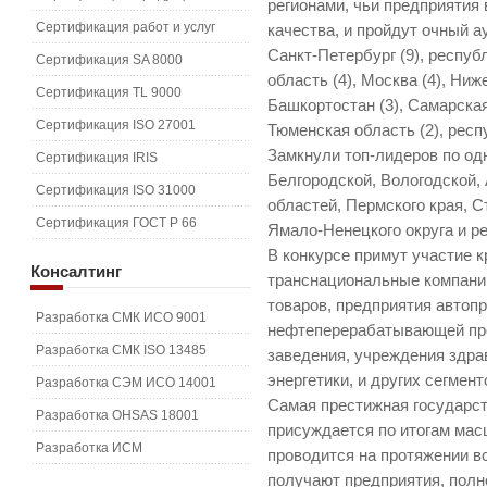
регионами, чьи предприяти
Сертификация работ и услуг
качества, и пройдут очный а
Санкт-Петербург (9), респуб
Сертификация SA 8000
область (4), Москва (4), Ниж
Сертификация TL 9000
Башкортостан (3), Самарская
Сертификация ISO 27001
Тюменская область (2), респ
Замкнули топ-лидеров по од
Сертификация IRIS
Белгородской, Вологодской,
Сертификация ISO 31000
областей, Пермского края, С
Сертификация ГОСТ Р 66
Ямало-Ненецкого округа и р
В конкурсе примут участие 
Консалтинг
транснациональные компани
товаров, предприятия автопр
Разработка СМК ИСО 9001
нефтеперерабатывающей пр
Разработка СМК ISO 13485
заведения, учреждения здра
энергетики, и других сегмент
Разработка СЭМ ИСО 14001
Самая престижная государст
Разработка OHSAS 18001
присуждается по итогам мас
Разработка ИСМ
проводится на протяжении вс
получают предприятия, пол