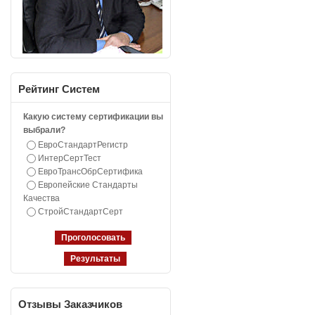
Рейтинг
Систем
Какую систему сертификации вы
выбрали?
ЕвроСтандартРегистр
ИнтерСертТест
ЕвроТрансОбрСертифика
Европейские Стандарты
Качества
СтройСтандартСерт
Отзывы
Заказчиков