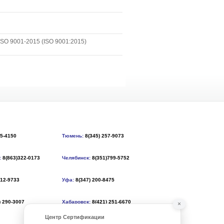
SO 9001-2015 (ISO 9001:2015)
55-4150
Тюмень:
8(345) 257-9073
:
8(863)322-0173
Челябинск:
8(351)799-5752
212-9733
Уфа:
8(347) 200-8475
) 290-3007
Хабаровск:
8(421) 251-6670
×
Центр Сертификации