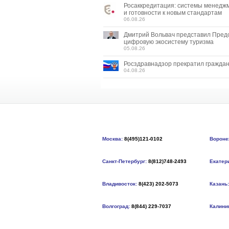
Росаккредитация: системы менедж
и готовности к новым стандартам
06.08.26
Дмитрий Вольвач представил Пред
цифровую экосистему туризма
05.08.26
Росздравнадзор прекратил граждан
04.08.26
Москва:
8(495)121-0102
Вороне
Санкт-Петербург:
8(812)748-2493
Екатер
Владивосток:
8(423) 202-5073
Казань:
Волгоград:
8(844) 229-7037
Калини