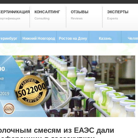
СЕРТИФИКАЦИЯ
КОНСАЛТИНГ
ОТЗЫВЫ
ЭКСПЕРТЫ
ертификация
Consulting
Reviews
Experts
теринбург
Нижний Новгород
Ростов на Дону
Казань
Челя
3) 237-2593
8 (831) 280-9795
8 (863) 322-0173
8 (843) 203-9552
8 (351) 
олочным смесям из ЕАЭС дали