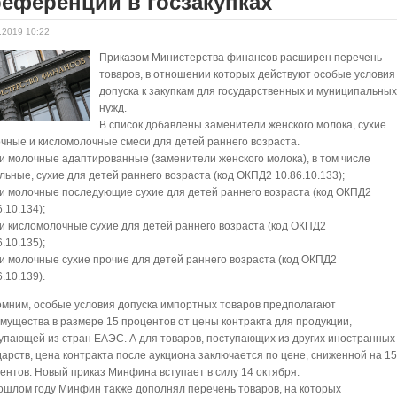
еференции в госзакупках
.2019 10:22
Приказом Министерства финансов расширен перечень
товаров, в отношении которых действуют особые условия
допуска к закупкам для государственных и муниципальны
нужд.
В список добавлены заменители женского молока, сухие
чные и кисломолочные смеси для детей раннего возраста.
и молочные адаптированные (заменители женского молока), в том числе
льные, сухие для детей раннего возраста (код ОКПД2 10.86.10.133);
и молочные последующие сухие для детей раннего возраста (код ОКПД2
6.10.134);
и кисломолочные сухие для детей раннего возраста (код ОКПД2
6.10.135);
и молочные сухие прочие для детей раннего возраста (код ОКПД2
6.10.139).
мним, особые условия допуска импортных товаров предполагают
мущества в размере 15 процентов от цены контракта для продукции,
упающей из стран ЕАЭС. А для товаров, поступающих из других иностранных
дарств, цена контракта после аукциона заключается по цене, сниженной на 1
ентов. Новый приказ Минфина вступает в силу 14 октября.
ошлом году Минфин также дополнял перечень товаров, на которых