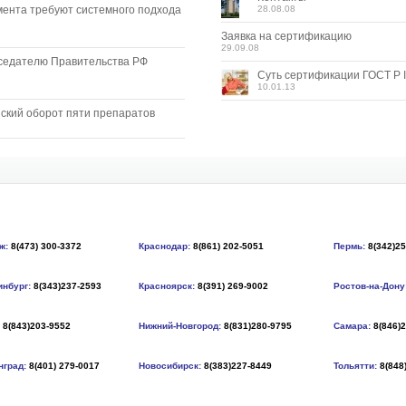
мента требуют системного подхода
28.08.08
Заявка на сертификацию
29.09.08
седателю Правительства РФ
Суть сертификации ГОСТ Р I
10.01.13
ский оборот пяти препаратов
ж:
8(473) 300-3372
Краснодар:
8(861) 202-5051
Пермь:
8(342)2
инбург:
8(343)237-2593
Красноярск:
8(391) 269-9002
Ростов-на-Дону
8(843)203-9552
Нижний-Новгород:
8(831)280-9795
Самара:
8(846)
нград:
8(401) 279-0017
Новосибирск:
8(383)227-8449
Тольятти:
8(848