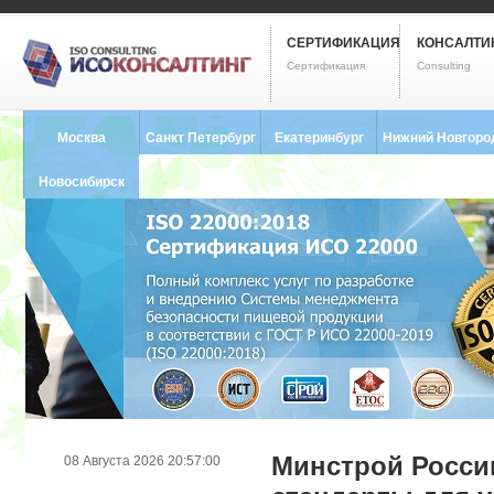
СЕРТИФИКАЦИЯ
КОНСАЛТИ
Сертификация
Consulting
Москва
Санкт Петербург
Екатеринбург
Нижний Новгоро
8 (495) 121-0102
8 (812) 748-2493
8 (343) 237-2593
8 (831) 280-9795
Новосибирск
8 (383) 227-8449
Минстрой Росси
08 Августа 2026 20:57:00