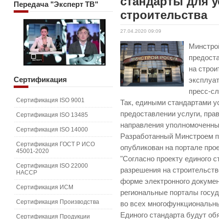
стандарты для у
Передача
"Эксперт ТВ"
строительства
27.04.2020 09:09
Минстро
предост
на строи
Сертификация
эксплуат
пресс-с
Сертификация ISO 9001
Так, едиными стандартами 
предоставлении услуги, пра
Сертификация ISO 13485
направления уполномоченны
Сертификация ISO 14000
Разработанный Минстроем п
Сертификация ГОСТ Р ИСО
опубликован на портале про
45001-2020
"Согласно проекту единого с
Сертификация ISO 22000
разрешения на строительств
HACCP
форме электронного докумен
Сертификация ИСМ
региональные порталы госуд
Сертификация Производства
во всех многофункциональны
Единого стандарта будут о
Сертификация Продукции