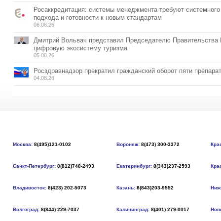
Росаккредитация: системы менеджмента требуют системного
подхода и готовности к новым стандартам
06.08.26
Дмитрий Вольвач представил Председателю Правительства
цифровую экосистему туризма
05.08.26
Росздравнадзор прекратил гражданский оборот пяти препара
04.08.26
Москва:
8(495)121-0102
Воронеж:
8(473) 300-3372
Кра
Санкт-Петербург:
8(812)748-2493
Екатеринбург:
8(343)237-2593
Кра
Владивосток:
8(423) 202-5073
Казань:
8(843)203-9552
Ниж
Волгоград:
8(844) 229-7037
Калининград:
8(401) 279-0017
Нов