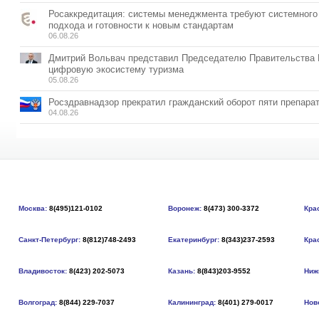
Росаккредитация: системы менеджмента требуют системного
подхода и готовности к новым стандартам
06.08.26
Дмитрий Вольвач представил Председателю Правительства
цифровую экосистему туризма
05.08.26
Росздравнадзор прекратил гражданский оборот пяти препара
04.08.26
Москва:
8(495)121-0102
Воронеж:
8(473) 300-3372
Кра
Санкт-Петербург:
8(812)748-2493
Екатеринбург:
8(343)237-2593
Кра
Владивосток:
8(423) 202-5073
Казань:
8(843)203-9552
Ниж
Волгоград:
8(844) 229-7037
Калининград:
8(401) 279-0017
Нов