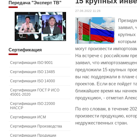
15 крупных инв
Передача
"Эксперт ТВ"
27.06.2022 11:26
Президе
заявил, 
крупных 
которым 
могут произвести импортоз
Сертификация
На встрече с российским п
заявил, что импортозамещен
Сертификация ISO 9001
предложили 15 крупных прое
Сертификация ISO 13485
вы нас поддержали в плане 
Сертификация ISO 14000
проектов. Если все пойдет та
Сертификация ГОСТ Р ИСО
ближайшее время мы начне
45001-2020
продукцию», - отметил Алек
Сертификация ISO 22000
HACCP
По его словам, в течение 202
произвести продукцию, кото
Сертификация ИСМ
недружественных стран.
Сертификация Производства
Сертификация Продукции