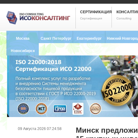
СЕРТИФИКАЦИЯ
КОНСАЛТИ
Сертификация
Consulting
Москва
Санкт Петербург
Екатеринбург
Нижний Новгоро
8 (495) 121-0102
8 (812) 748-2493
8 (343) 237-2593
8 (831) 280-9795
Новосибирск
8 (383) 227-8449
Минск предложи
09 Августа 2026 07:24:58