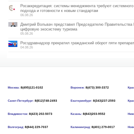
Росаккредитация: системы менеджмента требуют системного
подхода и готовности к новым стандартам
06.08.26
Дмитрий Вольвач представил Председателю Правительства
цифровую экосистему туризма
05.08.26
Росздравнадзор прекратил гражданский оборот пяти препара
04.08.26
Москва:
8(495)121-0102
Воронеж:
8(473) 300-3372
Кра
Санкт-Петербург:
8(812)748-2493
Екатеринбург:
8(343)237-2593
Кра
Владивосток:
8(423) 202-5073
Казань:
8(843)203-9552
Ниж
Волгоград:
8(844) 229-7037
Калининград:
8(401) 279-0017
Нов