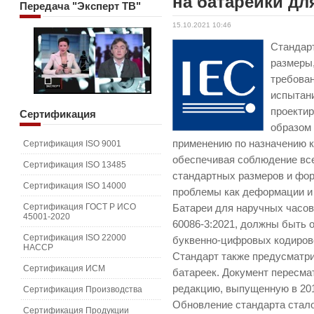
на батарейки дл
Передача
"Эксперт ТВ"
15.10.2021 10:46
Стандар
размеры,
требован
испытан
проекти
Сертификация
образом
применению по назначению к
Сертификация ISO 9001
обеспечивая соблюдение все
Сертификация ISO 13485
стандартных размеров и фор
Сертификация ISO 14000
проблемы как деформации и 
Сертификация ГОСТ Р ИСО
Батареи для наручных часов
45001-2020
60086-3:2021, должны быть 
Сертификация ISO 22000
буквенно-цифровых кодирово
HACCP
Стандарт также предусматр
Сертификация ИСМ
батареек. Документ пересм
редакцию, выпущенную в 201
Сертификация Производства
Обновление стандарта стал
Сертификация Продукции