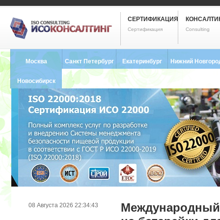
СЕРТИФИКАЦИЯ
КОНСАЛТИ
Сертификация
Consulting
Москва
Санкт Петербург
Екатеринбург
Нижний Новгоро
8 (495) 121-0102
8 (812) 748-2493
8 (343) 237-2593
8 (831) 280-9795
Новосибирск
8 (383) 227-8449
Международный 
08 Августа 2026 22:34:43