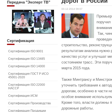
дорог в России
Передача
"Эксперт ТВ"
03.12.2014 09:07
Премьер
поручил
внимание
Так, чин
проведен
Сертификация
строительство, реконструкци
результатам анализа нужно 
Сертификация ISO 9001
качество услуг и улучшат м
Сертификация ISO 13485
состоянием трасс. Эти пору
Сертификация ISO 14000
марта 2015 года.
Сертификация ГОСТ Р ИСО
45001-2020
Также Минтрансу и Минстрою
Сертификация ISO 22000
уточнить требования к авто
HACCP
дорогам, особенно в части н
Сертификация ИСМ
особое внимание используем
Кроме того, власти должны 
Сертификация Производства
дорожные работы.
Сертификация Продукции