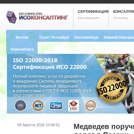
СЕРТИФИКАЦИЯ
КОНСАЛТИ
Сертификация
Consulting
Москва
Санкт Петербург
Екатеринбург
Нижний Новгоро
8 (495) 121-0102
8 (812) 748-2493
8 (343) 237-2593
8 (831) 280-9795
Новосибирск
8 (383) 227-8449
Медведев поруч
09 Августа 2026 10:08:52