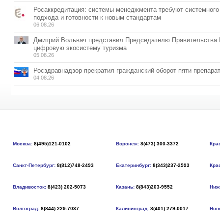
Росаккредитация: системы менеджмента требуют системного
подхода и готовности к новым стандартам
06.08.26
Дмитрий Вольвач представил Председателю Правительства
цифровую экосистему туризма
05.08.26
Росздравнадзор прекратил гражданский оборот пяти препара
04.08.26
Москва:
8(495)121-0102
Воронеж:
8(473) 300-3372
Кра
Санкт-Петербург:
8(812)748-2493
Екатеринбург:
8(343)237-2593
Кра
Владивосток:
8(423) 202-5073
Казань:
8(843)203-9552
Ниж
Волгоград:
8(844) 229-7037
Калининград:
8(401) 279-0017
Нов