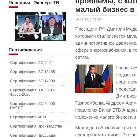
проблемы, с ко
Передача
"Эксперт ТВ"
малый бизнес в
16.01.2012 08:05
Президент РФ Дмитрий Медв
которыми сталкивается малы
административное давление,
Сертификация
сфере энергоснабжения, в т
сетям.
Сертификация ISO 9001
Глава гос
Сертификация ISO 13485
подмоско
Сертификация ISO 14000
вице-пре
председа
Сертификация ГОСТ Р ИСО
45001-2020
Дмитриев
Газпромбанка Андреем Аким
Сертификация ISO 22000
HACCP
правления Банка ВТБ Андре
положение малого бизнеса и
Сертификация ИСМ
Сертификация Производства
Медведев обозначил три ос
предпринимателями. "Это вс
Сертификация Продукции