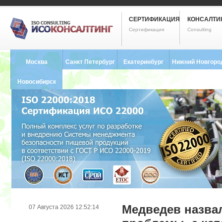
СЕРТИФИКАЦИЯ
КОНСАЛТИ
Сертификация
Consulting
Москва
Санкт Петербург
Екатеринбург
Нижний Новгоро
8 (495) 121-0102
8 (812) 748-2493
8 (343) 237-2593
8 (831) 280-9795
Новосибирск
8 (383) 227-8449
Медведев назва
07 Августа 2026 12:52:14