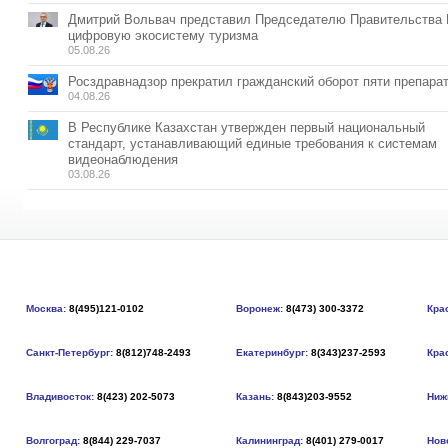
Дмитрий Вольвач представил Председателю Правительства
цифровую экосистему туризма
05.08.26
Росздравнадзор прекратил гражданский оборот пяти препара
04.08.26
В Республике Казахстан утвержден первый национальный
стандарт, устанавливающий единые требования к системам
видеонаблюдения
03.08.26
Москва:
8(495)121-0102
Воронеж:
8(473) 300-3372
Кра
Санкт-Петербург:
8(812)748-2493
Екатеринбург:
8(343)237-2593
Кра
Владивосток:
8(423) 202-5073
Казань:
8(843)203-9552
Ниж
Волгоград:
8(844) 229-7037
Калининград:
8(401) 279-0017
Нов