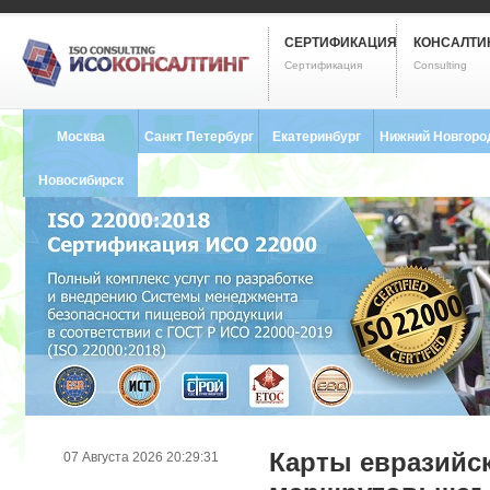
СЕРТИФИКАЦИЯ
КОНСАЛТИ
Сертификация
Consulting
Москва
Санкт Петербург
Екатеринбург
Нижний Новгоро
8 (495) 121-0102
8 (812) 748-2493
8 (343) 237-2593
8 (831) 280-9795
Новосибирск
8 (383) 227-8449
Карты евразийс
07 Августа 2026 20:29:31