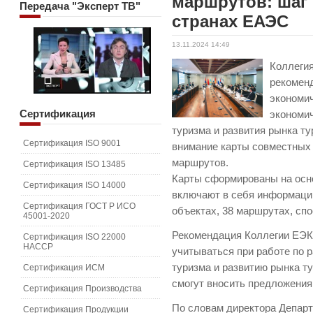
маршрутов: шаг 
Передача
"Эксперт ТВ"
странах ЕАЭС
13.11.2024 14:49
Коллеги
рекомен
экономи
Сертификация
экономич
туризма и развития рынка ту
Сертификация ISO 9001
внимание карты совместных 
маршрутов.
Сертификация ISO 13485
Карты сформированы на осн
Сертификация ISO 14000
включают в себя информацию
Сертификация ГОСТ Р ИСО
объектах, 38 маршрутах, сп
45001-2020
Рекомендация Коллегии ЕЭК 
Сертификация ISO 22000
HACCP
учитываться при работе по 
туризма и развитию рынка ту
Сертификация ИСМ
смогут вносить предложения
Сертификация Производства
По словам директора Депар
Сертификация Продукции