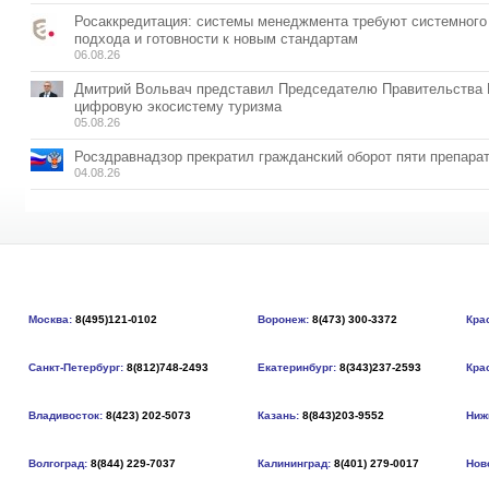
Росаккредитация: системы менеджмента требуют системного
подхода и готовности к новым стандартам
06.08.26
Дмитрий Вольвач представил Председателю Правительства
цифровую экосистему туризма
05.08.26
Росздравнадзор прекратил гражданский оборот пяти препара
04.08.26
Москва:
8(495)121-0102
Воронеж:
8(473) 300-3372
Кра
Санкт-Петербург:
8(812)748-2493
Екатеринбург:
8(343)237-2593
Кра
Владивосток:
8(423) 202-5073
Казань:
8(843)203-9552
Ниж
Волгоград:
8(844) 229-7037
Калининград:
8(401) 279-0017
Нов