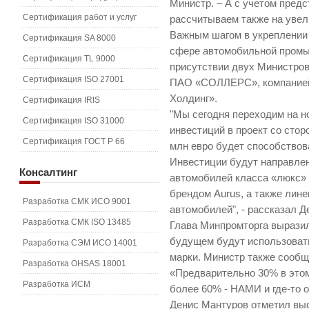
Министр. – А с учетом предс
Сертификация работ и услуг
рассчитываем также на увел
Важным шагом в укреплении
Сертификация SA 8000
сфере автомобильной промы
Сертификация TL 9000
присутствии двух Министр
Сертификация ISO 27001
ПАО «СОЛЛЕРС», компанией 
Холдинг».
Сертификация IRIS
"Мы сегодня переходим на н
Сертификация ISO 31000
инвестиций в проект со стор
Сертификация ГОСТ Р 66
млн евро будет способствов
Инвестиции будут направлен
Консалтинг
автомобилей класса «люкс» 
брендом Aurus, а также ли
Разработка СМК ИСО 9001
автомобилей", - рассказал Д
Разработка СМК ISO 13485
Глава Минпромторга вырази
будущем будут использоват
Разработка СЭМ ИСО 14001
марки. Министр также сообщ
Разработка OHSAS 18001
«Предварительно 30% в этом
Разработка ИСМ
более 60% - НАМИ и где-то ок
Денис Мантуров отметил вы