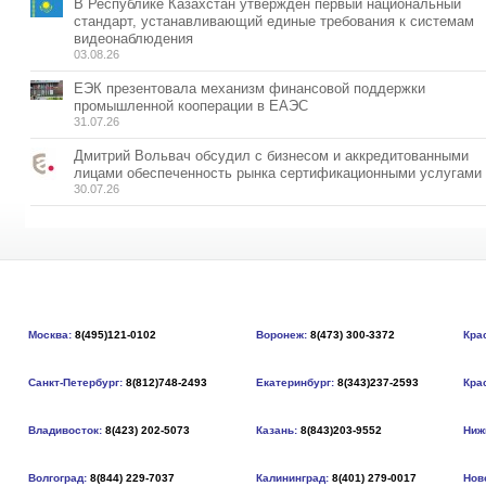
В Республике Казахстан утвержден первый национальный
стандарт, устанавливающий единые требования к системам
видеонаблюдения
03.08.26
ЕЭК презентовала механизм финансовой поддержки
промышленной кооперации в ЕАЭС
31.07.26
Дмитрий Вольвач обсудил с бизнесом и аккредитованными
лицами обеспеченность рынка сертификационными услугами
30.07.26
Москва:
8(495)121-0102
Воронеж:
8(473) 300-3372
Кра
Санкт-Петербург:
8(812)748-2493
Екатеринбург:
8(343)237-2593
Кра
Владивосток:
8(423) 202-5073
Казань:
8(843)203-9552
Ниж
Волгоград:
8(844) 229-7037
Калининград:
8(401) 279-0017
Нов