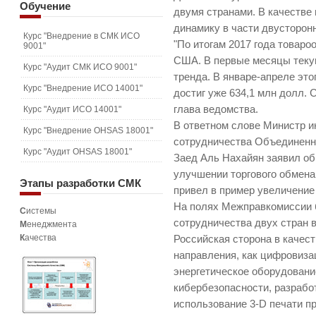
Обучение
двумя странами. В качестве
динамику в части двусторон
Курс "Внедрение в СМК ИСО
"По итогам 2017 года товаро
9001"
США. В первые месяцы текущ
Курс "Аудит СМК ИСО 9001"
тренда. В январе-апреле это
Курс "Внедрение ИСО 14001"
достиг уже 634,1 млн долл. 
глава ведомства.
Курс "Аудит ИСО 14001"
В ответном слове Министр 
Курс "Внедрение OHSAS 18001"
сотрудничества Объединенн
Курс "Аудит OHSAS 18001"
Заед Аль Нахайян заявил об
улучшении торгового обмена
Этапы
разработки СМК
привел в пример увеличение
На полях Межправкомиссии
С
истемы
сотрудничества двух стран в
М
енеджмента
К
ачества
Российская сторона в качес
направления, как цифровиза
энергетическое оборудовани
кибербезопасности, разрабо
использование 3-D печати п