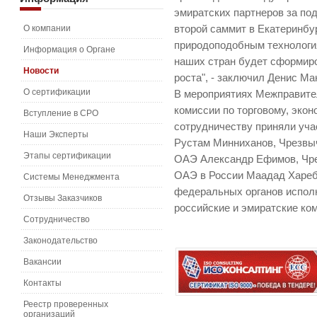
эмиратских партнеров за по
О компании
второй саммит в Екатеринбу
природоподобным технология
Информация о Органе
наших стран будет сформиро
Новости
роста", - заключил Денис Ма
О сертификации
В мероприятиях Межправите
комиссии по торговому, эко
Вступление в СРО
сотрудничеству приняли уча
Наши Эксперты
Рустам Минниханов, Чрезвы
Этапы сертификации
ОАЭ Александр Ефимов, Чр
ОАЭ в России Маадад Хареб
Системы Менеджмента
федеральных органов испол
Отзывы Заказчиков
российские и эмиратские ко
Сотрудничество
Законодательство
Вакансии
Контакты
Реестр проверенных
организаций