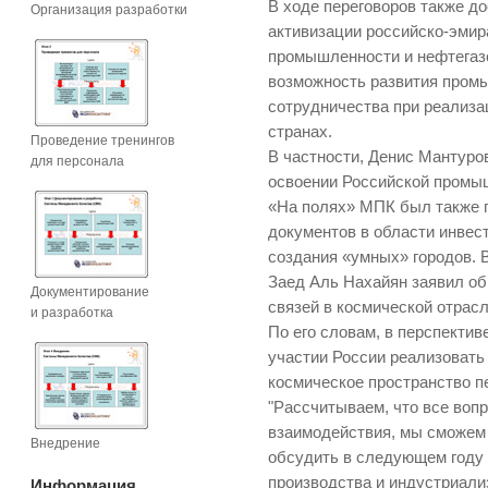
В ходе переговоров также д
Организация разработки
активизации российско-эмир
промышленности и нефтегаз
возможность развития пром
сотрудничества при реализа
странах.
Проведение тренингов
В частности, Денис Мантуро
для персонала
освоении Российской промыш
«На полях» МПК был также 
документов в области инвест
создания «умных» городов. 
Заед Аль Нахайян заявил о
Документирование
связей в космической отрасл
и разработка
По его словам, в перспекти
участии России реализовать 
космическое пространство п
"Рассчитываем, что все воп
взаимодействия, мы сможем
Внедрение
обсудить в следующем году 
производства и индустриали
Информация