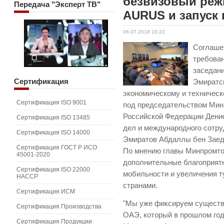
безвизовый реж
Передача
"Эксперт ТВ"
AURUS и запуск 
06.07.2018 10:22
Соглаше
требован
заседан
Сертификация
Эмиратск
экономическому и техническ
Сертификация ISO 9001
под председательством Мин
Российской Федерации Дени
Сертификация ISO 13485
дел и международного сотр
Сертификация ISO 14000
Эмиратов Абдаллы бен Заед
Сертификация ГОСТ Р ИСО
По мнению главы Минпромтор
45001-2020
дополнительные благоприят
Сертификация ISO 22000
мобильности и увеличения т
HACCP
странами.
Сертификация ИСМ
"Мы уже фиксируем существе
Сертификация Производства
ОАЭ, который в прошлом год
Сертификация Продукции