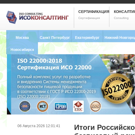
СЕРТИФИКАЦИЯ
КОНСАЛТИ
Сертификация
Consulting
Москва
Санкт Петербург
Екатеринбург
Нижний Новгоро
8 (495) 121-0102
8 (812) 748-2493
8 (343) 237-2593
8 (831) 280-9795
Новосибирск
8 (383) 227-8449
Итоги Российск
06 Августа 2026 12:01:41