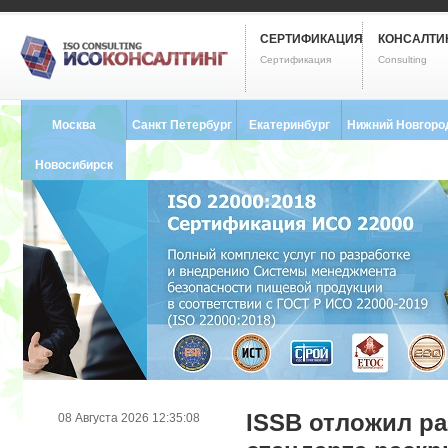
СЕРТИФИКАЦИЯ
КОНСАЛТИ
Сертификация
Consulting
Москва
Санкт Петербург
Екатеринбург
Нижний Новгоро
8 (495) 121-0102
8 (812) 748-2493
8 (343) 237-2593
8 (831) 280-9795
Новосибирск
8 (383) 227-8449
ISSB отложил ра
08 Августа 2026 12:35:08