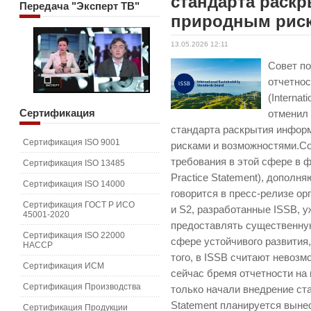
стандарта раск
Передача
"Эксперт ТВ"
природным рис
13.05.2026 12:11
Совет п
отчетнос
(Internat
Сертификация
отменил
стандарта раскрытия инфор
Сертификация ISO 9001
рисками и возможностями.С
требования в этой сфере в 
Сертификация ISO 13485
Practice Statement), допол
Сертификация ISO 14000
говорится в пресс-релизе о
Сертификация ГОСТ Р ИСО
и S2, разработанные ISSB, 
45001-2020
предоставлять существенну
Сертификация ISO 22000
сфере устойчивого развития
HACCP
того, в ISSB считают невоз
Сертификация ИСМ
сейчас бремя отчетности на 
Сертификация Производства
только начали внедрение ста
Statement планируется вынес
Сертификация Продукции