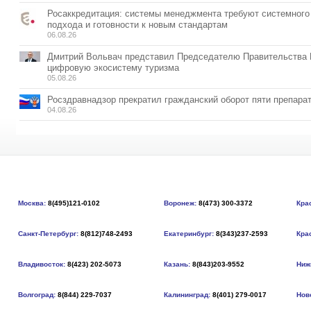
Росаккредитация: системы менеджмента требуют системного
подхода и готовности к новым стандартам
06.08.26
Дмитрий Вольвач представил Председателю Правительства
цифровую экосистему туризма
05.08.26
Росздравнадзор прекратил гражданский оборот пяти препара
04.08.26
Москва:
8(495)121-0102
Воронеж:
8(473) 300-3372
Кра
Санкт-Петербург:
8(812)748-2493
Екатеринбург:
8(343)237-2593
Кра
Владивосток:
8(423) 202-5073
Казань:
8(843)203-9552
Ниж
Волгоград:
8(844) 229-7037
Калининград:
8(401) 279-0017
Нов