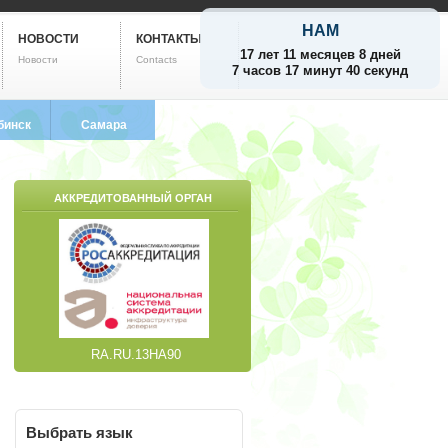
НАМ
НОВОСТИ
КОНТАКТЫ
17 лет 11 месяцев 8 дней
Новости
Contacts
7 часов 17 минут 41 секунда
бинск
Самара
799-5752
8 (846) 212-9733
АККРЕДИТОВАННЫЙ ОРГАН
RA.RU.13НА90
Выбрать
язык