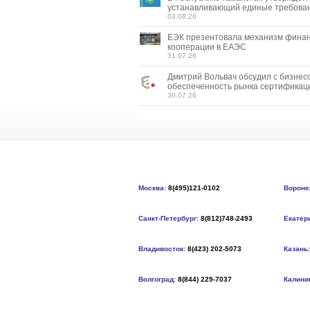
устанавливающий единые требован
03.08.26
ЕЭК презентовала механизм фина
кооперации в ЕАЭС
31.07.26
Дмитрий Вольвач обсудил с бизнес
обеспеченность рынка сертификац
30.07.26
Москва:
8(495)121-0102
Вороне
Санкт-Петербург:
8(812)748-2493
Екатер
Владивосток:
8(423) 202-5073
Казань:
Волгоград:
8(844) 229-7037
Калини