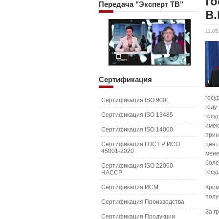
го
Передача
"Эксперт ТВ"
В.
11.05
Сертификация
госу
Сертификация ISO 9001
году
Сертификация ISO 13485
госу
имею
Сертификация ISO 14000
прин
Сертификация ГОСТ Р ИСО
цент
45001-2020
мене
боле
Сертификация ISO 22000
госу
HACCP
Сертификация ИСМ
Кром
полу
Сертификация Производства
За г
Сертификация Продукции