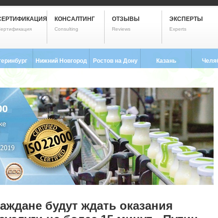
СЕРТИФИКАЦИЯ
КОНСАЛТИНГ
ОТЗЫВЫ
ЭКСПЕРТЫ
ертификация
Consulting
Reviews
Experts
теринбург
Нижний Новгород
Ростов на Дону
Казань
Челя
3) 237-2593
8 (831) 280-9795
8 (863) 322-0173
8 (843) 203-9552
8 (351) 
аждане будут ждать оказания