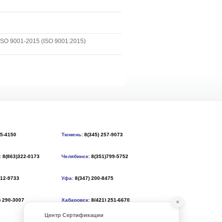
SO 9001-2015 (ISO 9001:2015)
55-4150
Тюмень:
8(345) 257-9073
:
8(863)322-0173
Челябинск:
8(351)799-5752
212-9733
Уфа:
8(347) 200-8475
) 290-3007
Хабаровск:
8(421) 251-6670
×
Центр Сертификации