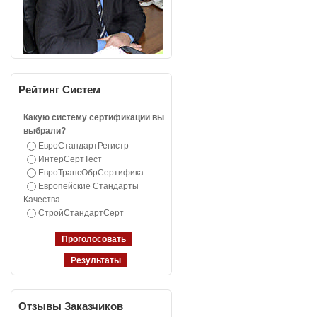
Рейтинг
Систем
Какую систему сертификации вы
выбрали?
ЕвроСтандартРегистр
ИнтерСертТест
ЕвроТрансОбрСертифика
Европейские Стандарты
Качества
СтройСтандартСерт
Отзывы
Заказчиков