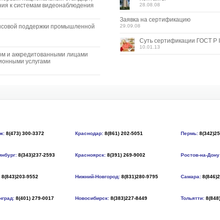
ия к системам видеонаблюдения
28.08.08
Заявка на сертификацию
нсовой поддержки промышленной
29.09.08
Суть сертификации ГОСТ Р I
10.01.13
ом и аккредитованными лицами
ионными услугами
ж:
8(473) 300-3372
Краснодар:
8(861) 202-5051
Пермь:
8(342)2
инбург:
8(343)237-2593
Красноярск:
8(391) 269-9002
Ростов-на-Дону
8(843)203-9552
Нижний-Новгород:
8(831)280-9795
Самара:
8(846)
нград:
8(401) 279-0017
Новосибирск:
8(383)227-8449
Тольятти:
8(848