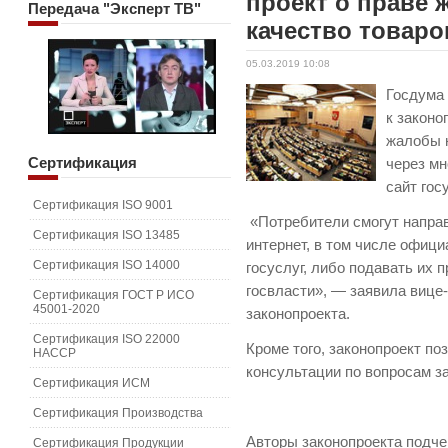
проект о праве 
Передача
"Эксперт ТВ"
качество товаро
05.03.2019 10:08
Госдума 
к законо
жалобы 
Сертификация
через м
сайт гос
Сертификация ISO 9001
«Потребители смогут направ
Сертификация ISO 13485
интернет, в том числе офици
Сертификация ISO 14000
госуслуг, либо подавать их 
госвласти», — заявила вице-
Сертификация ГОСТ Р ИСО
45001-2020
законопроекта.
Сертификация ISO 22000
Кроме того, законопроект п
HACCP
консультации по вопросам з
Сертификация ИСМ
Сертификация Производства
Авторы законопроекта подче
Сертификация Продукции