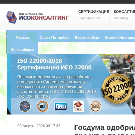
СЕРТИФИКАЦИЯ
КОНСАЛТИ
Сертификация
Consulting
Москва
Санкт Петербург
Екатеринбург
Нижний Новгоро
8 (495) 121-0102
8 (812) 748-2493
8 (343) 237-2593
8 (831) 280-9795
Новосибирск
8 (383) 227-8449
Госдума одобри
08 Августа 2026 09:17:32