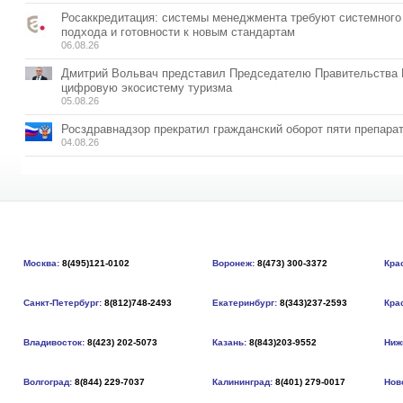
Росаккредитация: системы менеджмента требуют системного
подхода и готовности к новым стандартам
06.08.26
Дмитрий Вольвач представил Председателю Правительства
цифровую экосистему туризма
05.08.26
Росздравнадзор прекратил гражданский оборот пяти препара
04.08.26
Москва:
8(495)121-0102
Воронеж:
8(473) 300-3372
Кра
Санкт-Петербург:
8(812)748-2493
Екатеринбург:
8(343)237-2593
Кра
Владивосток:
8(423) 202-5073
Казань:
8(843)203-9552
Ниж
Волгоград:
8(844) 229-7037
Калининград:
8(401) 279-0017
Нов