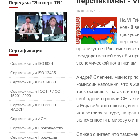
перспективы - V
Передача
"Эксперт ТВ"
16.01.2015 10:26
На VI Га
новый в
дискусси
перспек
организуется Российской ак
Сертификация
государственной службы пр
экономической политики им. 
Сертификация ISO 9001
Сертификация ISO 13485
Андрей Слепнев, министр по
Сертификация ISO 14000
комиссии напомнил, что в 2
трех основных шагах в инте
Сертификация ГОСТ Р ИСО
45001-2020
свободной торговли СН, акт
Сертификация ISO 22000
и Евразийского союзов, и вс
HACCP
иллюстрируют курс, направл
Сертификация ИСМ
включенности в мировую инт
Сертификация Производства
Спикер считает, что таможе
Сертификация Продукции