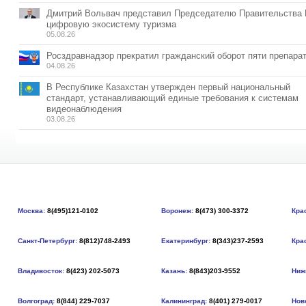
Дмитрий Вольвач представил Председателю Правительства
цифровую экосистему туризма
05.08.26
Росздравнадзор прекратил гражданский оборот пяти препара
04.08.26
В Республике Казахстан утвержден первый национальный
стандарт, устанавливающий единые требования к системам
видеонаблюдения
03.08.26
Москва:
8(495)121-0102
Воронеж:
8(473) 300-3372
Кра
Санкт-Петербург:
8(812)748-2493
Екатеринбург:
8(343)237-2593
Кра
Владивосток:
8(423) 202-5073
Казань:
8(843)203-9552
Ниж
Волгоград:
8(844) 229-7037
Калининград:
8(401) 279-0017
Нов