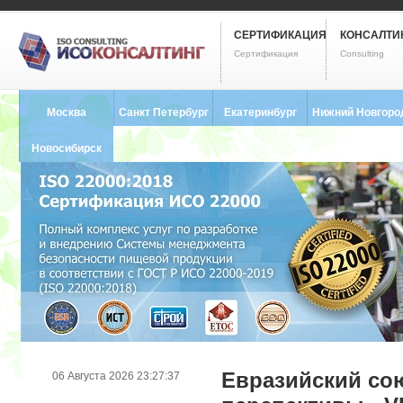
СЕРТИФИКАЦИЯ
КОНСАЛТИ
Сертификация
Consulting
Москва
Санкт Петербург
Екатеринбург
Нижний Новгоро
8 (495) 121-0102
8 (812) 748-2493
8 (343) 237-2593
8 (831) 280-9795
Новосибирск
8 (383) 227-8449
Евразийский со
06 Августа 2026 23:27:37