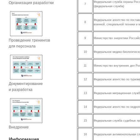
Федеральная служба охраны Рос
Организация разработки
7
(федеральная служба)
Федеральное агентство по постав
8
военной, специальной техники и 
9
Министерство энергетики Россий
Проведение тренингов
для персонала
10
Федеральное медико-биологическо
11
Министерство внутренних дел Ро
12
Федеральное агентство по туризм
Документирование
и разработка
13
Федеральная миграционная служ
14
Федеральное агентство по недро
15
Федеральная служба судебных п
Внедрение
16
Федеральная антимонопольная с
Информация