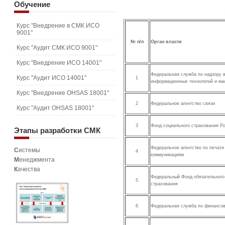
Обучение
Курс "Внедрение в СМК ИСО
9001"
№ п/п
Орган власти
Курс "Аудит СМК ИСО 9001"
Курс "Внедрение ИСО 14001"
Федеральная служба по надзору в
Курс "Аудит ИСО 14001"
1
информационных технологий и ма
Курс "Внедрение OHSAS 18001"
2
Федеральное агентство связи
Курс "Аудит OHSAS 18001"
3
Фонд социального страхования Р
Этапы
разработки СМК
Федеральное агентство по печат
С
истемы
4
коммуникациям
М
енеджмента
К
ачества
Федеральный Фонд обязательного
5
страхования
6
Федеральная служба по финансов