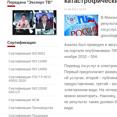
катастрофически
Передача
"Эксперт ТВ"
11.09.2013 10:02
В Минэк
результ
госуслуг
gosuslugi
Сертификация
Анализ был проведен в август
на портале опубликовано 745 
Сертификация ISO 9001
ноябре 2010 – 554.
Сертификация ISO 13485
Перевод госуслуг в электро
Сертификация ISO 14000
Первый предполагает разме
Сертификация ГОСТ Р ИСО
об услугах, второй – публи
45001-2020
предоставления, третий – в
Сертификация ISO 22000
электронном виде. На четве
HACCP
можно мониторить. Наконец, 
Сертификация ИСМ
ее результат также должен 
виде.
Сертификация Производства
Сертификация Продукции