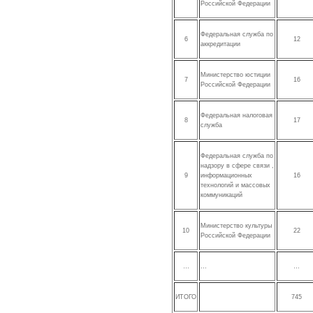
Российской Федерации
Федеральная служба по
6
12
аккредитации
Министерство юстиции
7
16
Российской Федерации
Федеральная налоговая
8
17
служба
Федеральная служба по
надзору в сфере связи ,
9
информационных
16
технологий и массовых
коммуникаций
Министерство культуры
10
22
Российской Федерации
…
…
…
ИТОГО
745