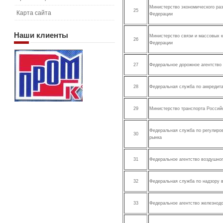
Министерство экономического ра
25
Карта сайта
Федерации
Наши
клиенты
Министерство связи и массовых 
26
Федерации
27
Федеральное дорожное агентство
28
Федеральная служба по аккредит
29
Министерство транспорта Россий
Федеральная служба по регулиро
30
рынка
31
Федеральное агентство воздушног
32
Федеральная служба по надзору 
33
Федеральное агентство железнод