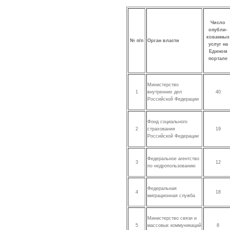
Число
опубли-
кованных
№ п/п
Орган власти
услуг на
Едином
портале
Министерство
1
внутренних дел
40
Российской Федерации
Фонд социального
2
страхования
19
Российской Федерации
Федеральное агентство
3
12
по недропользованию
Федеральная
4
18
миграционная служба
Министерство связи и
5
массовых коммуникаций
8