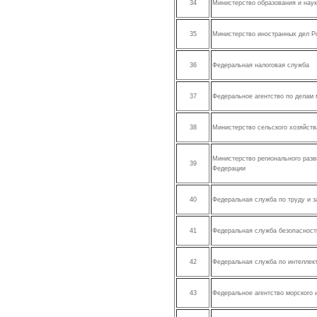
34
Министерство образования и нау
35
Министерство иностранных дел Р
36
Федеральная налоговая служба
37
Федеральное агентство по делам
38
Министерство сельского хозяйст
Министерство регионального раз
39
Федерации
40
Федеральная служба по труду и з
41
Федеральная служба безопасност
42
Федеральная служба по интеллек
43
Федеральное агентство морского 