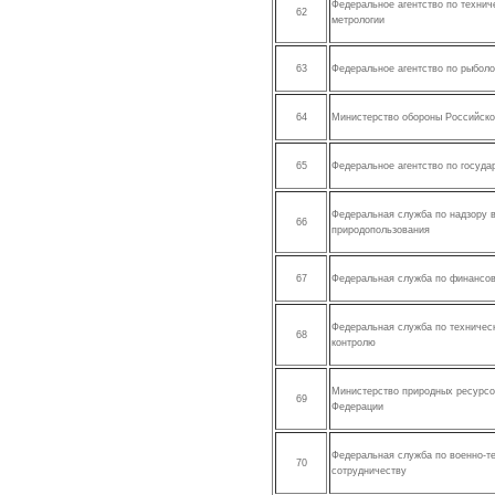
Федеральное агентство по технич
62
метрологии
63
Федеральное агентство по рыбол
64
Министерство обороны Российск
65
Федеральное агентство по госуд
Федеральная служба по надзору 
66
природопользования
67
Федеральная служба по финансо
Федеральная служба по техничес
68
контролю
Министерство природных ресурсо
69
Федерации
Федеральная служба по военно-т
70
сотрудничеству