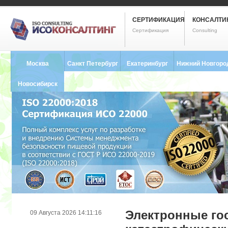
СЕРТИФИКАЦИЯ
КОНСАЛТИ
Сертификация
Consulting
Москва
Санкт Петербург
Екатеринбург
Нижний Новгоро
8 (495) 121-0102
8 (812) 748-2493
8 (343) 237-2593
8 (831) 280-9795
Новосибирск
8 (383) 227-8449
Электронные го
09 Августа 2026 14:11:16