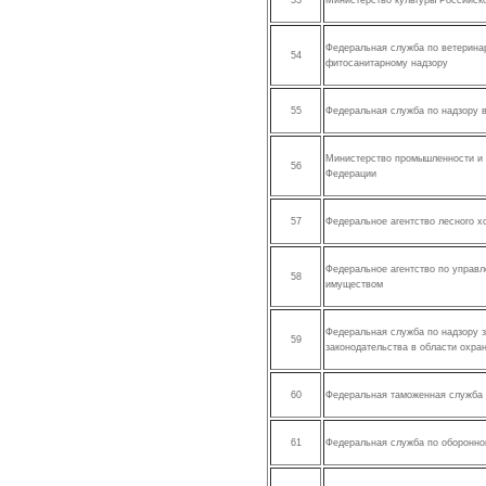
53
Министерство культуры Российск
Федеральная служба по ветерина
54
фитосанитарному надзору
55
Федеральная служба по надзору 
Министерство промышленности и 
56
Федерации
57
Федеральное агентство лесного х
Федеральное агентство по управ
58
имуществом
Федеральная служба по надзору 
59
законодательства в области охра
60
Федеральная таможенная служба
61
Федеральная служба по оборонно