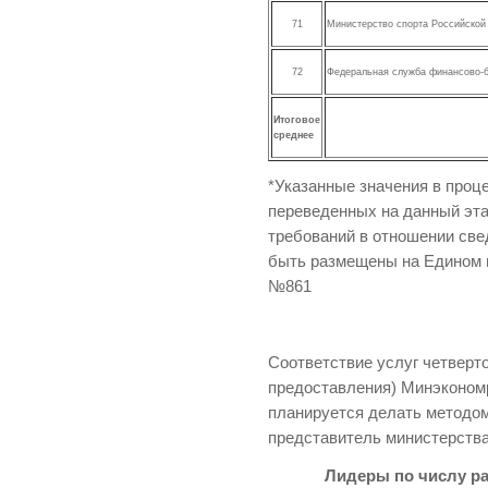
71
Министерство спорта Российской
72
Федеральная служба финансово-б
Итоговое
среднее
*Указанные значения в проц
переведенных на данный эта
требований в отношении све
быть размещены на Едином 
№861
Соответствие услуг четверто
предоставления) Минэкономр
планируется делать методом
представитель министерства
Лидеры по числу р