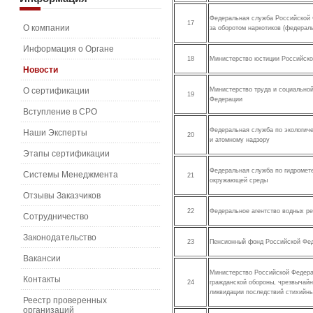
Федеральная служба Российской 
17
О компании
за оборотом наркотиков (федерал
Информация о Органе
18
Министерство юстиции Российск
Новости
О сертификации
Министерство труда и социально
19
Федерации
Вступление в СРО
Федеральная служба по экологиче
Наши Эксперты
20
и атомному надзору
Этапы сертификации
Федеральная служба по гидромете
Системы Менеджмента
21
окружающей среды
Отзывы Заказчиков
22
Федеральное агентство водных р
Сотрудничество
Законодательство
23
Пенсионный фонд Российской Фе
Вакансии
Министерство Российской Федера
Контакты
24
гражданской обороны, чрезвычай
ликвидации последствий стихийн
Реестр проверенных
организаций