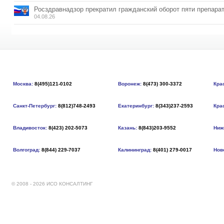
Росздравнадзор прекратил гражданский оборот пяти препара
04.08.26
Москва:
8(495)121-0102
Воронеж:
8(473) 300-3372
Кра
Санкт-Петербург:
8(812)748-2493
Екатеринбург:
8(343)237-2593
Кра
Владивосток:
8(423) 202-5073
Казань:
8(843)203-9552
Ниж
Волгоград:
8(844) 229-7037
Калининград:
8(401) 279-0017
Нов
© 2008 - 2026 ИСО КОНСАЛТИНГ