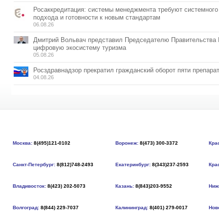
Росаккредитация: системы менеджмента требуют системного
подхода и готовности к новым стандартам
06.08.26
Дмитрий Вольвач представил Председателю Правительства
цифровую экосистему туризма
05.08.26
Росздравнадзор прекратил гражданский оборот пяти препара
04.08.26
Москва:
8(495)121-0102
Воронеж:
8(473) 300-3372
Кра
Санкт-Петербург:
8(812)748-2493
Екатеринбург:
8(343)237-2593
Кра
Владивосток:
8(423) 202-5073
Казань:
8(843)203-9552
Ниж
Волгоград:
8(844) 229-7037
Калининград:
8(401) 279-0017
Нов