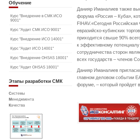
Обучение
Данияр Иманалиев также выс
Курс "Внедрение в СМК ИСО
форума «Россия – Куба», ко
9001"
FIHAV.«Сегодня Российская
Курс "Аудит СМК ИСО 9001"
евразийско-кубинских торго
приходится свыше 90% всего
Курс "Внедрение ИСО 14001"
к эффективному потенциалу 
Курс "Аудит ИСО 14001"
сотрудничества сторон явля
Курс "Внедрение OHSAS 18001"
всех государств – членов Со
Курс "Аудит OHSAS 18001"
Данияр Иманалиев пригласил
главном деловом событии Е
Этапы
разработки СМК
форуме, – который пройдет в
С
истемы
М
енеджмента
К
ачества