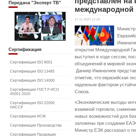
представлен на 
Передача
"Эксперт ТВ"
международной 
27.11.2025 12:19
Министр 
Евразий
Иманали
Сертификация
открытия Международной Га
выступил в ходе сессии, по
Сертификация ISO 9001
объединений в мировой эко
Данияр Иманалиев предста
Сертификация ISO 13485
отметив, что евразийская эк
Сертификация ISO 14000
надежным фактором устойчив
Сертификация ГОСТ Р ИСО
Союза.
45001-2020
«Экономические выгоды инте
Сертификация ISO 22000
HACCP
взаимной торговли, снижени
новых возможностей для биз
Сертификация ИСМ
заложены при создании ЕАЭ
Сертификация Производства
Министр ЕЭК рассказал о те
Сертификация Продукции