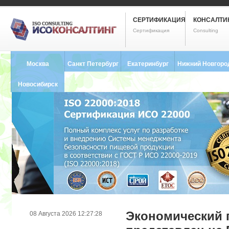
СЕРТИФИКАЦИЯ
КОНСАЛТИ
Сертификация
Consulting
Москва
Санкт Петербург
Екатеринбург
Нижний Новгоро
8 (495) 121-0102
8 (812) 748-2493
8 (343) 237-2593
8 (831) 280-9795
Новосибирск
8 (383) 227-8449
Экономический 
08 Августа 2026 12:27:28