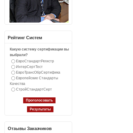
Рейтинг
Систем
Какую систему сертификации вы
выбрали?
ЕвроСтандартРегистр
ИнтерСертТест
ЕвроТрансОбрСертифика
Европейские Стандарты
Качества
СтройСтандартСерт
Отзывы
Заказчиков