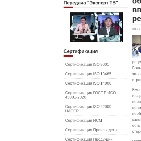
об
Передача
"Эксперт ТВ"
в
р
08.11
Сертификация
регу
Сертификация ISO 9001
Боль
Сертификация ISO 13485
зало
стра
Сертификация ISO 14000
Вмес
Сертификация ГОСТ Р ИСО
госц
45001-2020
перв
Сертификация ISO 22000
цено
HACCP
необ
кале
Сертификация ИСМ
есть
Сертификация Производства
стор
Сертификация Продукции