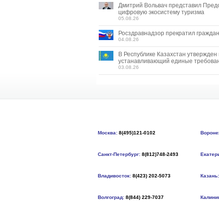
Дмитрий Вольвач представил Пред
цифровую экосистему туризма
05.08.26
Росздравнадзор прекратил граждан
04.08.26
В Республике Казахстан утвержден
устанавливающий единые требован
03.08.26
Москва:
8(495)121-0102
Вороне
Санкт-Петербург:
8(812)748-2493
Екатер
Владивосток:
8(423) 202-5073
Казань:
Волгоград:
8(844) 229-7037
Калини