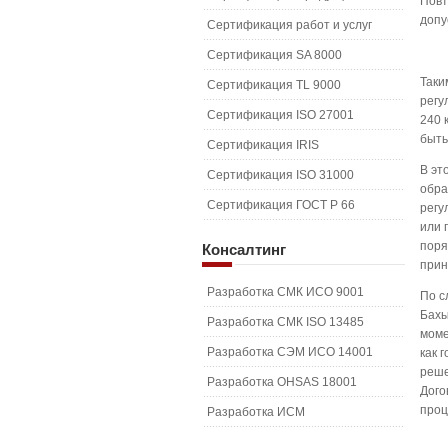
Повт
допу
Сертификация работ и услуг
Сертификация SA 8000
Таки
Сертификация TL 9000
регу
Сертификация ISO 27001
240 
быть
Сертификация IRIS
В эт
Сертификация ISO 31000
обра
Сертификация ГОСТ Р 66
регу
или 
поря
Консалтинг
прин
Разработка СМК ИСО 9001
По с
Бахы
Разработка СМК ISO 13485
моме
Разработка СЭМ ИСО 14001
как 
реше
Разработка OHSAS 18001
Дого
проц
Разработка ИСМ