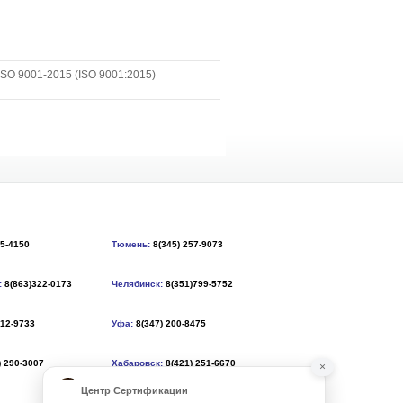
SO 9001-2015 (ISO 9001:2015)
55-4150
Тюмень:
8(345) 257-9073
:
8(863)322-0173
Челябинск:
8(351)799-5752
212-9733
Уфа:
8(347) 200-8475
) 290-3007
Хабаровск:
8(421) 251-6670
×
Центр Сертификации