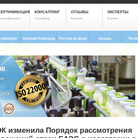
СЕРТИФИКАЦИЯ
КОНСАЛТИНГ
ОТЗЫВЫ
ЭКСПЕРТЫ
ертификация
Consulting
Reviews
Experts
теринбург
Нижний Новгород
Ростов на Дону
Казань
Челя
3) 237-2593
8 (831) 280-9795
8 (863) 322-0173
8 (843) 203-9552
8 (351) 
ЭК изменила Порядок рассмотрения