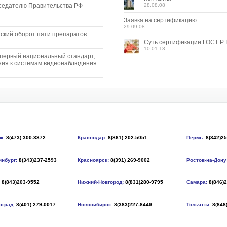
седателю Правительства РФ
28.08.08
Заявка на сертификацию
29.09.08
ский оборот пяти препаратов
Суть сертификации ГОСТ Р I
10.01.13
 первый национальный стандарт,
ия к системам видеонаблюдения
ж:
8(473) 300-3372
Краснодар:
8(861) 202-5051
Пермь:
8(342)2
инбург:
8(343)237-2593
Красноярск:
8(391) 269-9002
Ростов-на-Дону
8(843)203-9552
Нижний-Новгород:
8(831)280-9795
Самара:
8(846)
нград:
8(401) 279-0017
Новосибирск:
8(383)227-8449
Тольятти:
8(848