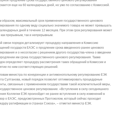
орное продление срока государственного ценового регулирования
скается еще на 60 календарных дней, но уже по согласованию с Комиссией.
м образом, максимальный срок применения государственного ценового
лирования по одному виду социально значимого товара не может превышать
календарных дней в течение 12 месяцев. При этом срок регулирования может
 как прерывным, так и непрерывным.
ой связи порядок детализирует процедуру направления в Комиссию
щений государств ЕАЭС о продлении срока введенного ранее ценового
лирования и о несогласии с решением другого государства-члена о введении
продлении им срока государственного ценового регулирования. Также
док определяет процедуру рассмотрения таких обращений в Комиссии и
ятие по ним соответствующих решений.
ловам министра по конкуренции и антимонопольному регулированию ЕЭК
та Султанова, новый порядок позволит оптимизировать процедурные
нты, связанные с применением государствами такой исключительной меры,
государственное ценовое регулирование. «Вступление в силу сегодняшнего
ния Коллегии ЕЭК произойдет не ранее вступления в силу изменений в
вор о ЕАЭС, предусмотренных Протоколом, который сейчас проходит
едуру ратификации в странах Союза», – отметил министр ЕЭК.