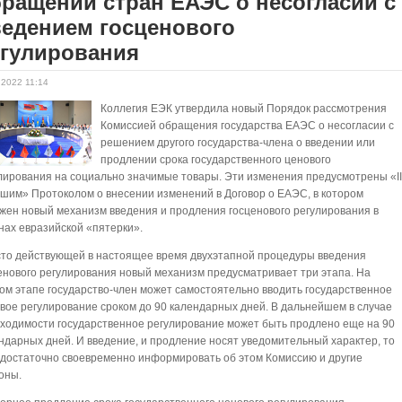
ращений стран ЕАЭС о несогласии с
ведением госценового
егулирования
.2022 11:14
Коллегия ЕЭК утвердила новый Порядок рассмотрения
Комиссией обращения государства ЕАЭС о несогласии с
решением другого государства-члена о введении или
продлении срока государственного ценового
лирования на социально значимые товары. Эти изменения предусмотрены «I
шим» Протоколом о внесении изменений в Договор о ЕАЭС, в котором
жен новый механизм введения и продления госценового регулирования в
нах евразийской «пятерки».
то действующей в настоящее время двухэтапной процедуры введения
енового регулирования новый механизм предусматривает три этапа. На
ом этапе государство-член может самостоятельно вводить государственное
вое регулирование сроком до 90 календарных дней. В дальнейшем в случае
ходимости государственное регулирование может быть продлено еще на 90
ндарных дней. И введение, и продление носят уведомительный характер, то
 достаточно своевременно информировать об этом Комиссию и другие
оны.