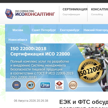
СЕРТИФИКАЦИЯ
КОНСАЛТИ
Сертификация
Consulting
Москва
Санкт Петербург
Екатеринбург
Нижний Новгоро
8 (495) 121-0102
8 (812) 748-2493
8 (343) 237-2593
8 (831) 280-9795
Новосибирск
8 (383) 227-8449
ЕЭК и ФТС обсу
06 Августа 2026 20:26:38