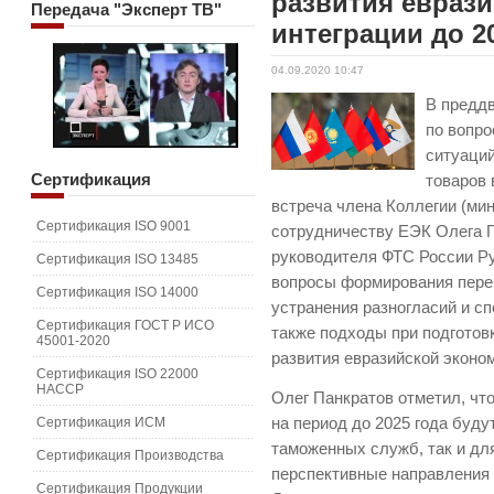
развития евраз
Передача
"Эксперт ТВ"
интеграции до 2
04.09.2020 10:47
В преддв
по вопро
ситуаци
Сертификация
товаров
встреча члена Коллегии (ми
Сертификация ISO 9001
сотрудничеству ЕЭК Олега П
руководителя ФТС России Р
Сертификация ISO 13485
вопросы формирования пере
Сертификация ISO 14000
устранения разногласий и с
Сертификация ГОСТ Р ИСО
также подходы при подготов
45001-2020
развития евразийской эконом
Сертификация ISO 22000
HACCP
Олег Панкратов отметил, чт
Сертификация ИСМ
на период до 2025 года буду
таможенных служб, так и дл
Сертификация Производства
перспективные направления 
Сертификация Продукции