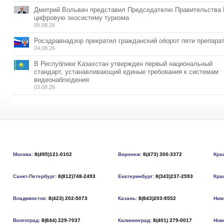
Дмитрий Вольвач представил Председателю Правительства
цифровую экосистему туризма
05.08.26
Росздравнадзор прекратил гражданский оборот пяти препара
04.08.26
В Республике Казахстан утвержден первый национальный
стандарт, устанавливающий единые требования к системам
видеонаблюдения
03.08.26
Москва:
8(495)121-0102
Воронеж:
8(473) 300-3372
Кра
Санкт-Петербург:
8(812)748-2493
Екатеринбург:
8(343)237-2593
Кра
Владивосток:
8(423) 202-5073
Казань:
8(843)203-9552
Ниж
Волгоград:
8(844) 229-7037
Калининград:
8(401) 279-0017
Нов