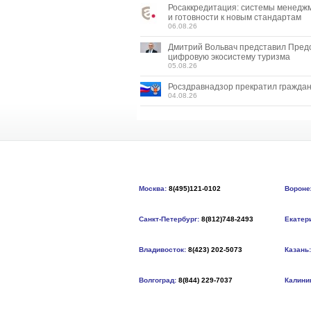
Росаккредитация: системы менедж
и готовности к новым стандартам
06.08.26
Дмитрий Вольвач представил Пред
цифровую экосистему туризма
05.08.26
Росздравнадзор прекратил граждан
04.08.26
Москва:
8(495)121-0102
Вороне
Санкт-Петербург:
8(812)748-2493
Екатер
Владивосток:
8(423) 202-5073
Казань:
Волгоград:
8(844) 229-7037
Калини