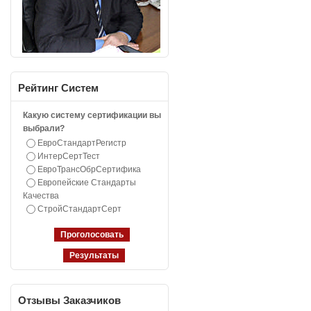
Рейтинг
Систем
Какую систему сертификации вы
выбрали?
ЕвроСтандартРегистр
ИнтерСертТест
ЕвроТрансОбрСертифика
Европейские Стандарты
Качества
СтройСтандартСерт
Отзывы
Заказчиков