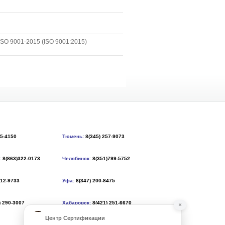
SO 9001-2015 (ISO 9001:2015)
55-4150
Тюмень:
8(345) 257-9073
:
8(863)322-0173
Челябинск:
8(351)799-5752
212-9733
Уфа:
8(347) 200-8475
) 290-3007
Хабаровск:
8(421) 251-6670
×
Центр Сертификации