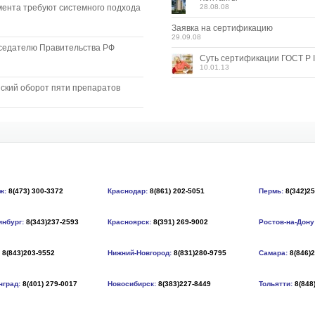
мента требуют системного подхода
28.08.08
Заявка на сертификацию
29.09.08
седателю Правительства РФ
Суть сертификации ГОСТ Р I
10.01.13
ский оборот пяти препаратов
ж:
8(473) 300-3372
Краснодар:
8(861) 202-5051
Пермь:
8(342)2
инбург:
8(343)237-2593
Красноярск:
8(391) 269-9002
Ростов-на-Дону
8(843)203-9552
Нижний-Новгород:
8(831)280-9795
Самара:
8(846)
нград:
8(401) 279-0017
Новосибирск:
8(383)227-8449
Тольятти:
8(848