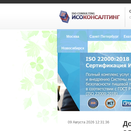
С
Москва
Санкт Петербург
Ека
8 (495) 121-0102
8 (812) 748-2493
8 (34
Новосибирск
8 (383) 227-8449
До
09 Августа 2026 12:31:36