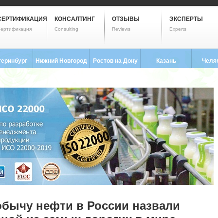
СЕРТИФИКАЦИЯ
КОНСАЛТИНГ
ОТЗЫВЫ
ЭКСПЕРТЫ
ертификация
Consulting
Reviews
Experts
теринбург
Нижний Новгород
Ростов на Дону
Казань
Челя
3) 237-2593
8 (831) 280-9795
8 (863) 322-0173
8 (843) 203-9552
8 (351) 
бычу нефти в России назвали