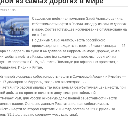
ной из самых дорогих в мире
.2019 10:35
Саудовская нефтяная компания Saudi Aramco оценила
себестоимость нефти в России как одну из самых дорогих
в мире. Соответствующее исследование опубликовано на
ее сайте.
По данным Saudi Aramco, нефть российского
происхождения находится в верхней части спектра — 42
ара за баррель на суше и 44 доллара за баррель на море. Дороже, чем в
ии, добыча нефти в Казахстане (на сухопутных и морских проектах), на
путных проектах в США, в Анголе и Таиланде (на офшорных проектах), в
байджане, Индии и Китае.
й низкой оказалась себестоимость нефти в Саудовской Аравии и Кувейте —
о 17 долларов за баррель, говорится в исследовании.
чается, что рассчитывалась так называемая безубыточная цена нефти, при
рой добыча на проекте является допустимо рентабельной.
отмечает РБК, для России основную долю полной себестоимости нефти
авляют налоги. Согласно данным Росстата, полная себестоимость
ийской нефти во втором квартале 2019 года составила 2508 рублей за
ель (31,9 доллара по среднему курсу квартала).