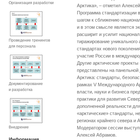
Организация разработки
Арктика», – отметил Алексе
Программа стандартизации 
шагом к сближению национал
и в этом смысле является э
расширит и усилит национал
Проведение тренингов
тиражирование уникального 
для персонала
стандартах нового поколени
участие России в междунаро
Другие арктические проекты
представлены на панельной
Арктика: стандарты, безопас
Документирование
рамках V Международного Ар
и разработка
власти, науки и бизнеса пр
практики для развития Север
дополненной реальности для
«арктические» стандарты, н
регионах крайнего севера и 
Внедрение
Модератором сессии выступ
Алексей Абрамов.
Информация