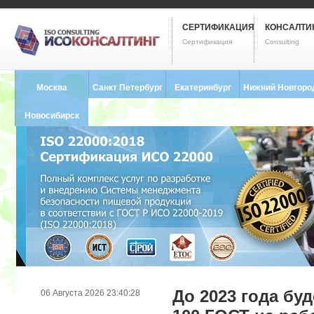
СЕРТИФИКАЦИЯ
КОНСАЛТИ
Сертификация
Consulting
Москва
Санкт Петербург
Екатеринбург
Нижний Новгоро
8 (495) 121-0102
8 (812) 748-2493
8 (343) 237-2593
8 (831) 280-9795
Новосибирск
8 (383) 227-8449
До 2023 года бу
06 Августа 2026 23:40:28