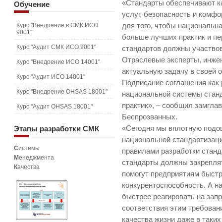
«Стандарты обеспечивают к
Обучение
услуг, безопасность и комфо
Курс "Внедрение в СМК ИСО
для того, чтобы национальн
9001"
больше лучших практик и пе
Курс "Аудит СМК ИСО 9001"
стандартов должны участво
Отраслевые эксперты, инжен
Курс "Внедрение ИСО 14001"
актуальную задачу в своей 
Курс "Аудит ИСО 14001"
Подписание соглашения как 
Курс "Внедрение OHSAS 18001"
национальной системы стан
практик», – сообщил замгла
Курс "Аудит OHSAS 18001"
Беспрозванных.
Этапы
разработки СМК
«Сегодня мы вплотную подо
национальной стандартизац
С
истемы
правилами разработки станд
М
енеджмента
стандарты должны закреплят
К
ачества
помогут предприятиям быст
конкурентоспособность. А н
быстрее реагировать на зап
соответствия этим требован
качества жизни даже в таких