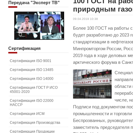
100 ГОСТ на ра
Передача
"Эксперт ТВ"
природным газ
09.04.2019 10:38
Более 100 ГОСТ на работы 
будет разработано до 2023 г
стандартизации в нефтегазо
Сертификация
Минпромторгом России, Рос
2019 года в ходе деловых м
Сертификация ISO 9001
арктического форума в Санк
Сертификация ISO 13485
Специал
Сертификация ISO 14000
направле
области
Сертификация ГОСТ Р ИСО
45001-2020
перерабо
числе, н
Сертификация ISO 22000
HACCP
Подписи под документом по
промышленности и торговли
Сертификация ИСМ
Беспрозванных, руководите
Сертификация Производства
заместитель председателя п
Сертификация Продукции