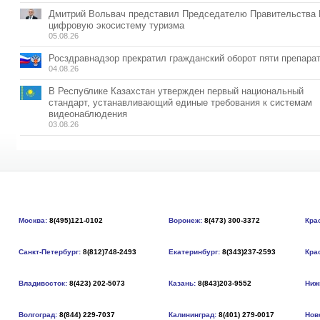
Дмитрий Вольвач представил Председателю Правительства
цифровую экосистему туризма
05.08.26
Росздравнадзор прекратил гражданский оборот пяти препара
04.08.26
В Республике Казахстан утвержден первый национальный
стандарт, устанавливающий единые требования к системам
видеонаблюдения
03.08.26
Москва:
8(495)121-0102
Воронеж:
8(473) 300-3372
Кра
Санкт-Петербург:
8(812)748-2493
Екатеринбург:
8(343)237-2593
Кра
Владивосток:
8(423) 202-5073
Казань:
8(843)203-9552
Ниж
Волгоград:
8(844) 229-7037
Калининград:
8(401) 279-0017
Нов