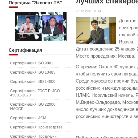
лучших спикеров
Передача
"Эксперт ТВ"
25.12.2018 11:14
Девятая
спикеров
группой
Russia.
Дата проведения: 25 января 
Сертификация
Место проведения: Москва.
Сертификация ISO 9001
О премии: Около 90 лучших 
Сертификация ISO 13485
чтобы получить свои наград
Среди лауреатов премии бу
Сертификация ISO 14000
российских и международных
Сертификация ГОСТ Р ИСО
НЛМК, Норильский никель, Р
45001-2020
М.Видео-Эльдорадо, Московс
Сертификация ISO 22000
HACCP
число лучших докладчиков 
российских министерств и в
Сертификация ИСМ
Сертификация Производства
Сертификация Продукции