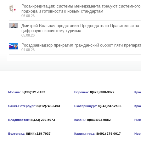
Росаккредитация: системы менеджмента требуют системного
подхода и готовности к новым стандартам
06.08.26
Дмитрий Вольвач представил Председателю Правительства
цифровую экосистему туризма
05.08.26
Росздравнадзор прекратил гражданский оборот пяти препара
04.08.26
Москва:
8(495)121-0102
Воронеж:
8(473) 300-3372
Кра
Санкт-Петербург:
8(812)748-2493
Екатеринбург:
8(343)237-2593
Кра
Владивосток:
8(423) 202-5073
Казань:
8(843)203-9552
Ниж
Волгоград:
8(844) 229-7037
Калининград:
8(401) 279-0017
Нов