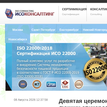
СЕРТИФИКАЦИЯ
КОНСАЛТИ
Сертификация
Consulting
Москва
Санкт Петербург
Екатеринбург
Нижний Новгоро
8 (495) 121-0102
8 (812) 748-2493
8 (343) 237-2593
8 (831) 280-9795
Новосибирск
8 (383) 227-8449
Девятая церемо
08 Августа 2026 12:37:58