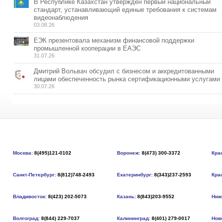
В Республике Казахстан утвержден первый национальный
стандарт, устанавливающий единые требования к системам
видеонаблюдения
03.08.26
ЕЭК презентовала механизм финансовой поддержки
промышленной кооперации в ЕАЭС
31.07.26
Дмитрий Вольвач обсудил с бизнесом и аккредитованными
лицами обеспеченность рынка сертификационными услугами
30.07.26
Москва:
8(495)121-0102
Воронеж:
8(473) 300-3372
Кра
Санкт-Петербург:
8(812)748-2493
Екатеринбург:
8(343)237-2593
Кра
Владивосток:
8(423) 202-5073
Казань:
8(843)203-9552
Ниж
Волгоград:
8(844) 229-7037
Калининград:
8(401) 279-0017
Нов