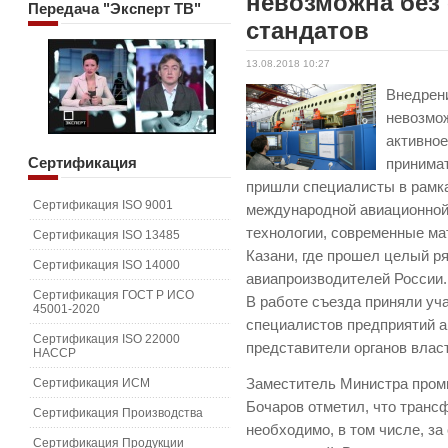
невозможна без
Передача
"Эксперт ТВ"
стандатов
13.08.2018 10:27
Внедрен
невозмо
активное
Сертификация
принимат
пришли специалисты в рамк
Сертификация ISO 9001
международной авиационной
технологии, современные ма
Сертификация ISO 13485
Казани, где прошел целый р
Сертификация ISO 14000
авиапроизводителей России.
Сертификация ГОСТ Р ИСО
В работе съезда приняли уч
45001-2020
специалистов предприятий 
Сертификация ISO 22000
представители органов влас
HACCP
Сертификация ИСМ
Заместитель Министра пром
Бочаров отметил, что транс
Сертификация Производства
необходимо, в том числе, за
Сертификация Продукции