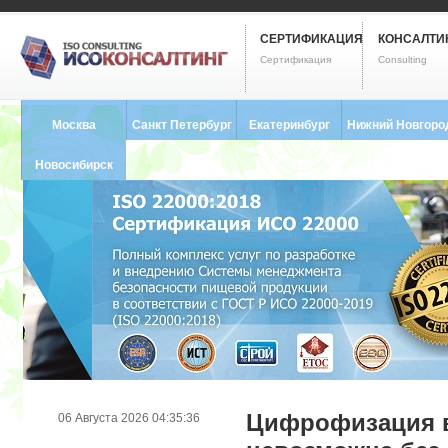
СЕРТИФИКАЦИЯ
КОНСАЛТИ
Сертификация
Consulting
Москва
Санкт Петербург
Екатеринбург
Нижний Новгоро
8 (495) 121-0102
8 (812) 748-2493
8 (343) 237-2593
8 (831) 280-9795
Новосибирск
8 (383) 227-8449
Цифрофизация в
06 Августа 2026 04:35:36