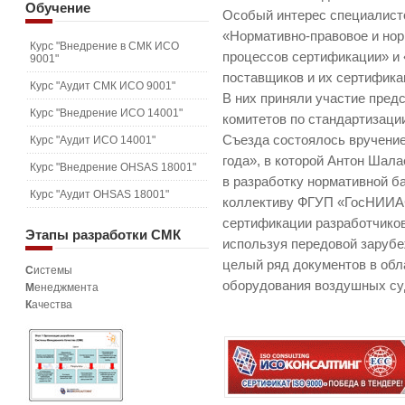
Обучение
Особый интерес специалист
«Нормативно-правовое и нор
Курс "Внедрение в СМК ИСО
процессов сертификации» и
9001"
поставщиков и их сертифика
Курс "Аудит СМК ИСО 9001"
В них приняли участие пред
Курс "Внедрение ИСО 14001"
комитетов по стандартизаци
Съезда состоялось вручени
Курс "Аудит ИСО 14001"
года», в которой Антон Шала
Курс "Внедрение OHSAS 18001"
в разработку нормативной б
Курс "Аудит OHSAS 18001"
коллективу ФГУП «ГосНИИА
сертификации разработчиков,
Этапы
разработки СМК
используя передовой заруб
целый ряд документов в обл
С
истемы
оборудования воздушных су
М
енеджмента
К
ачества