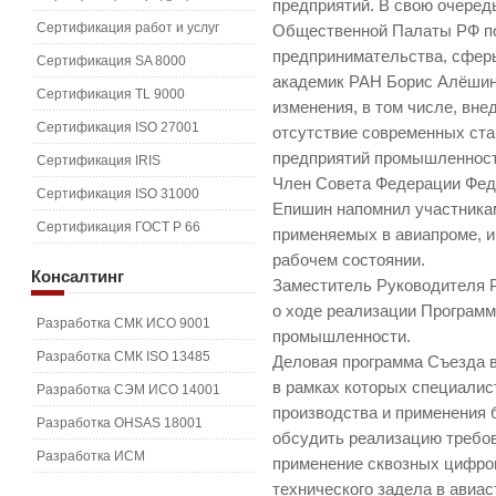
предприятий. В свою очеред
Сертификация работ и услуг
Общественной Палаты РФ по
предпринимательства, сферы
Сертификация SA 8000
академик РАН Борис Алёшин
Сертификация TL 9000
изменения, в том числе, вн
Сертификация ISO 27001
отсутствие современных ста
предприятий промышленности
Сертификация IRIS
Член Совета Федерации Фед
Сертификация ISO 31000
Епишин напомнил участникам
Сертификация ГОСТ Р 66
применяемых в авиапроме, и
рабочем состоянии.
Консалтинг
Заместитель Руководителя 
о ходе реализации Программ
Разработка СМК ИСО 9001
промышленности.
Разработка СМК ISO 13485
Деловая программа Съезда в
в рамках которых специалис
Разработка СЭМ ИСО 14001
производства и применения
Разработка OHSAS 18001
обсудить реализацию требов
Разработка ИСМ
применение сквозных цифров
технического задела в авиас