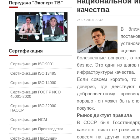
национальной 
Передача
"Эксперт ТВ"
качества
25.07.2018 09:42
В ближ
постан
установи
Сертификация
оценки
болезненные вопросы, о ко
Сертификация ISO 9001
бизнес. Это один из шагов
инфраструктуры качества.
Сертификация ISO 13485
Если совсем коротко, то 
Сертификация ISO 14000
доверия, где действуют
Сертификация ГОСТ Р ИСО
добросовестному произв
45001-2020
хорошо - он может быть спо
Сертификация ISO 22000
покупок.
HACCP
Рынок диктует правила
Сертификация ИСМ
В СССР был Госстандарт,
Сертификация Производства
кажется, никто не размышл
совсем на других принци
Сертификация Продукции