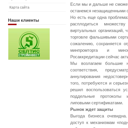
Если мы и дальше не сможем 
Карта сайта
останемся незащищенными о
Но есть еще одна проблема
Наши
клиенты
расплодиться множеству
виртуальных организаций, 
торговле фальшивыми серти
сожалению, сохраняется о
минпромторга и минэк
Росаккредитации сейчас акт
Мы возлагаем большие н
соответствия, предусма
аннулирования недостовер
того, потребуются и серьез
решил воспользоваться ус
поддельные протоколы и
липовыми сертификатами.
Рынок ждет защиты
Выгода бизнеса очевидна.
доступ к механизмам «подн