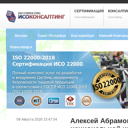
СЕРТИФИКАЦИЯ
КОНСАЛТИ
Сертификация
Consulting
Москва
Санкт Петербург
Екатеринбург
Нижний Новгоро
8 (495) 121-0102
8 (812) 748-2493
8 (343) 237-2593
8 (831) 280-9795
Новосибирск
8 (383) 227-8449
Алексей Абрамо
09 Августа 2026 15:47:54