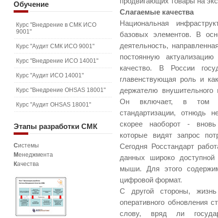
продвигающих товары на экс
Обучение
Слагаемые качества
Национальная инфраструк
Курс "Внедрение в СМК ИСО
9001"
базовых элементов. В осн
деятельность, направленная
Курс "Аудит СМК ИСО 9001"
постоянную актуализацию
Курс "Внедрение ИСО 14001"
качество. В России госу
Курс "Аудит ИСО 14001"
главенствующая роль и как
Курс "Внедрение OHSAS 18001"
держателю внушительного 
Он включает, в том ч
Курс "Аудит OHSAS 18001"
стандартизации, отнюдь н
скорее наоборот - вновь
Этапы
разработки СМК
которые видят запрос по
С
истемы
Сегодня Росстандарт работ
М
енеджмента
данных широко доступной 
К
ачества
мыши. Для этого содержи
цифровой формат.
С другой стороны, жизнь
оперативного обновления с
слову, вряд ли государ