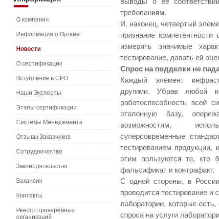
выводы о ее соответствии
требованиям.
О компании
И, наконец, четвертый элеме
Информация о Органе
признание компетентности 
измерять значимые харак
Новости
тестирование, давать ей оцен
О сертификации
Спрос на подделки не пад
Вступление в СРО
Каждый элемент инфраст
другими. Убрав любой и
Наши Эксперты
работоспособность всей 
Этапы сертификации
эталонную базу, опере
Системы Менеджмента
возможностям, испо
суперсовременные стандар
Отзывы Заказчиков
тестированием продукции, 
Сотрудничество
этим пользуются те, кто 
Законодательство
фальсификат и контрафакт.
Вакансии
С одной стороны, в России
проводится тестирование и с
Контакты
лаборатории, которые есть,
Реестр проверенных
спроса на услуги лаборатори
организаций