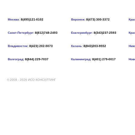
Москва:
8(495)121-0102
Воронеж:
8(473) 300-3372
Кра
Санкт-Петербург:
8(812)748-2493
Екатеринбург:
8(343)237-2593
Кра
Владивосток:
8(423) 202-5073
Казань:
8(843)203-9552
Ниж
Волгоград:
8(844) 229-7037
Калининград:
8(401) 279-0017
Нов
© 2008 - 2026 ИСО КОНСАЛТИНГ