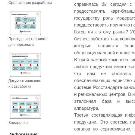
Организация разработки
справилась бы сегодня с 
предоставлять карт-бла
государству роль модерат
предшествовать принятию н
Готов ли к этому рынок? Уб
бизнес работает над корпо
Проведение тренингов
для персонала
которые являются осно
общенациональной и даже м
Второй важный компонент и
любой продукции имеет ко
что нам не обойтись б
обеспечивающих единство и
Документирование
и разработка
системе Росстандарта зани
и региональных центров. В 
эталонная база и высок
аппаратура.
Третья составляющая инфр
продукции. Это система л
Внедрение
органов по сертификации,
Информация