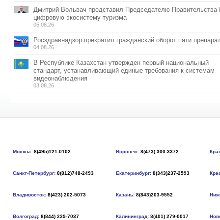
Дмитрий Вольвач представил Председателю Правительства
цифровую экосистему туризма
05.08.26
Росздравнадзор прекратил гражданский оборот пяти препара
04.08.26
В Республике Казахстан утвержден первый национальный
стандарт, устанавливающий единые требования к системам
видеонаблюдения
03.08.26
Москва:
8(495)121-0102
Воронеж:
8(473) 300-3372
Кра
Санкт-Петербург:
8(812)748-2493
Екатеринбург:
8(343)237-2593
Кра
Владивосток:
8(423) 202-5073
Казань:
8(843)203-9552
Ниж
Волгоград:
8(844) 229-7037
Калининград:
8(401) 279-0017
Нов