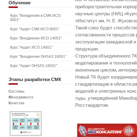
Обучение
приборостроительная корпо
научные центры (НИЦ «Курч
Курс "Внедрение в СМК ИСО
9001"
«Институт им. Н. Е. Жуковско
Такой союз будет способств
Курс "Аудит СМК ИСО 9001"
согласованности процессов 
Курс "Внедрение ИСО 14001"
эксплуатации гражданской и
Курс "Аудит ИСО 14001"
продукции.
Структура объединенного ТК
Курс "Внедрение OHSAS 18001"
моделирования и технологий
Курс "Аудит OHSAS 18001"
жизненным циклом, интегрир
Новый ТК будет координиро
Этапы
разработки СМК
стандартизации в области р
моделей и электронных конс
С
истемы
М
енеджмента
годы, утверждённой Минобо
К
ачества
Росстандартом.