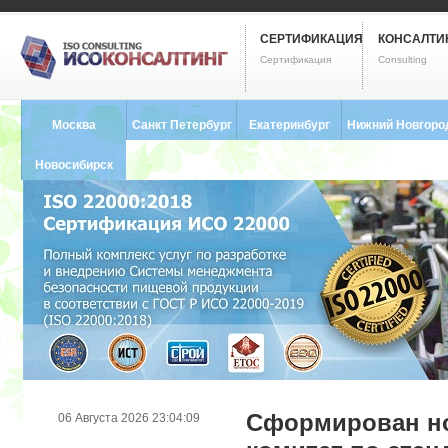
СЕРТИФИКАЦИЯ
КОНСАЛТИ
Сертификация
Consulting
Москва
Санкт Петербург
Екатеринбург
Нижний Новгоро
8 (495) 121-0102
8 (812) 748-2493
8 (343) 237-2593
8 (831) 280-9795
Новосибирск
8 (383) 227-8449
Сформирован н
06 Августа 2026 23:04:09