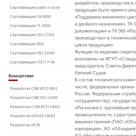
разработки, производства и
Сертификация работ и услуг
продукции было принято ре
Сертификация SA 8000
«Поддержка жизненного цикл
и двойного назначения», ТК
Сертификация TL 9000
документации» и ТК 065 «Ра
Сертификация ISO 27001
производство» в технически
Сертификация IRIS
цикла продукции».
Функции по ведению секрета
Сертификация ISO 31000
возложены на ФГУП «Станда
Сертификация ГОСТ Р 66
председатель Совета Дирек
Евгений Судов.
Консалтинг
В состав технического комит
числе, федеральные органы
Разработка СМК ИСО 9001
России, Федеральная служба
Разработка СМК ISO 13485
сотрудничеству), государст
Разработка СЭМ ИСО 14001
«Роскосмос», крупнейшие п
промышленности, судостроен
Разработка OHSAS 18001
машиностроения (ПАО «Объ
Разработка ИСМ
корпорация», АО «Объединё
АО «Российские космически