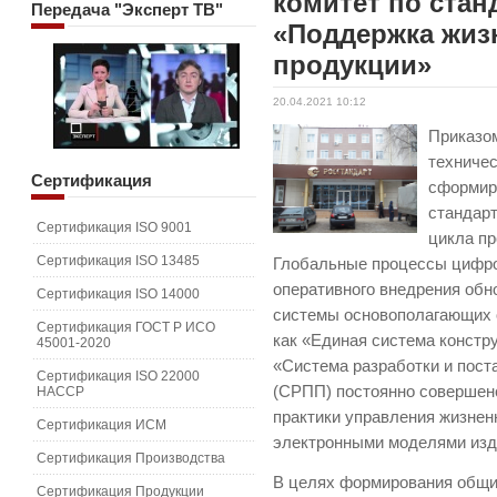
комитет по стан
Передача
"Эксперт ТВ"
«Поддержка жиз
продукции»
20.04.2021 10:12
Приказом
техниче
Сертификация
сформир
стандарт
Сертификация ISO 9001
цикла пр
Сертификация ISO 13485
Глобальные процессы цифро
оперативного внедрения обн
Сертификация ISO 14000
системы основополагающих 
Сертификация ГОСТ Р ИСО
как «Единая система констр
45001-2020
«Система разработки и пост
Сертификация ISO 22000
(СРПП) постоянно совершен
HACCP
практики управления жизнен
Сертификация ИСМ
электронными моделями изд
Сертификация Производства
В целях формирования общи
Сертификация Продукции