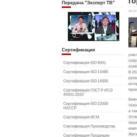
г
Передача
"Эксперт ТВ"
20.12
Сертификация
учас
собр
Сертификация ISO 9001
хозя
Сертификация ISO 13485
В 20
реги
Сертификация ISO 14000
кото
прое
Сертификация ГОСТ Р ИСО
45001-2020
Важн
Сертификация ISO 22000
техн
HACCP
а та
Уста
Сертификация ИСМ
преи
Сертификация Производства
комп
Жите
Сертификация Продукции