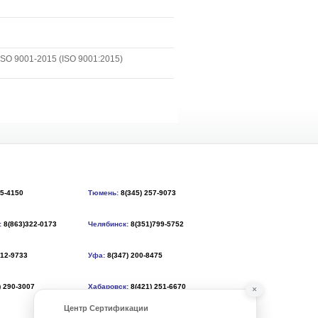
SO 9001-2015 (ISO 9001:2015)
55-4150
Тюмень:
8(345) 257-9073
:
8(863)322-0173
Челябинск:
8(351)799-5752
212-9733
Уфа:
8(347) 200-8475
) 290-3007
Хабаровск:
8(421) 251-6670
×
Центр Сертификации