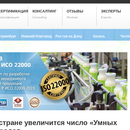
СЕРТИФИКАЦИЯ
КОНСАЛТИНГ
ОТЗЫВЫ
ЭКСПЕРТЫ
ертификация
Consulting
Reviews
Experts
теринбург
Нижний Новгород
Ростов на Дону
Казань
Челя
3) 237-2593
8 (831) 280-9795
8 (863) 322-0173
8 (843) 203-9552
8 (351) 
стране увеличится число «Умных