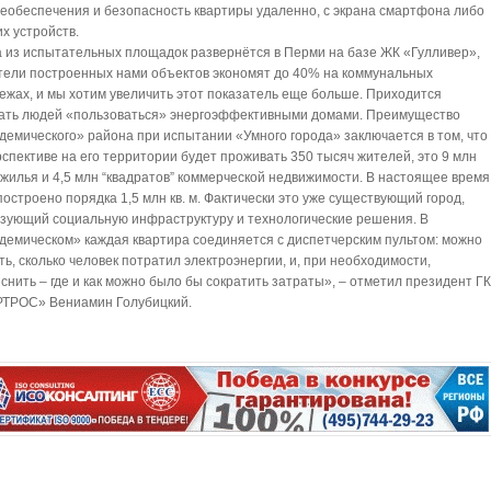
еобеспечения и безопасность квартиры удаленно, с экрана смартфона либо
их устройств.
 из испытательных площадок развернётся в Перми на базе ЖК «Гулливер»,
ели построенных нами объектов экономят до 40% на коммунальных
ежах, и мы хотим увеличить этот показатель еще больше. Приходится
ать людей «пользоваться» энергоэффективными домами. Преимущество
демического» района при испытании «Умного города» заключается в том, что
рспективе на его территории будет проживать 350 тысяч жителей, это 9 млн
м жилья и 4,5 млн “квадратов” коммерческой недвижимости. В настоящее время
построено порядка 1,5 млн кв. м. Фактически это уже существующий город,
зующий социальную инфраструктуру и технологические решения. В
демическом» каждая квартира соединяется с диспетчерским пультом: можно
ть, сколько человек потратил электроэнергии, и, при необходимости,
снить – где и как можно было бы сократить затраты», – отметил президент Г
ТРОС» Вениамин Голубицкий.