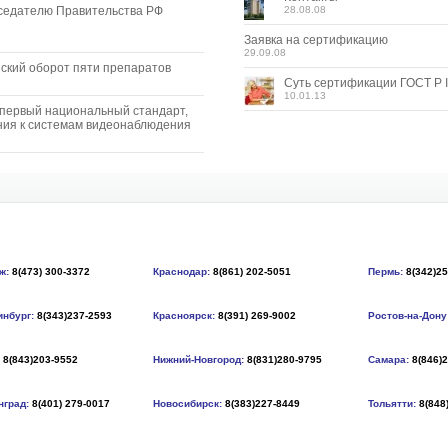
седателю Правительства РФ
28.08.08
Заявка на сертификацию
29.09.08
ский оборот пяти препаратов
Суть сертификации ГОСТ Р I
10.01.13
 первый национальный стандарт,
ия к системам видеонаблюдения
ж:
8(473) 300-3372
Краснодар:
8(861) 202-5051
Пермь:
8(342)2
инбург:
8(343)237-2593
Красноярск:
8(391) 269-9002
Ростов-на-Дону
8(843)203-9552
Нижний-Новгород:
8(831)280-9795
Самара:
8(846)
нград:
8(401) 279-0017
Новосибирск:
8(383)227-8449
Тольятти:
8(848