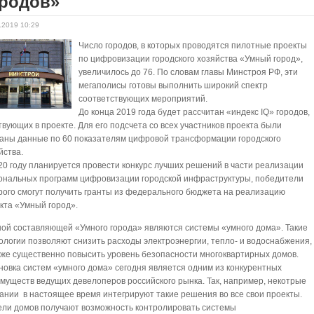
ородов»
.2019 10:29
Число городов, в которых проводятся пилотные проекты
по цифровизации городского хозяйства «Умный город»,
увеличилось до 76. По словам главы Минстроя РФ, эти
мегаполисы готовы выполнить широкий спектр
соответствующих мероприятий.
До конца 2019 года будет рассчитан «индекс IQ» городов,
твующих в проекте. Для его подсчета со всех участников проекта были
аны данные по 60 показателям цифровой трансформации городского
йства.
20 году планируется провести конкурс лучших решений в части реализации
ональных программ цифровизации городской инфраструктуры, победители
рого смогут получить гранты из федерального бюджета на реализацию
кта «Умный город».
ой составляющей «Умного города» являются системы «умного дома». Такие
ологии позволяют снизить расходы электроэнергии, тепло- и водоснабжения,
кже существенно повысить уровень безопасности многоквартирных домов.
новка систем «умного дома» сегодня является одним из конкурентных
муществ ведущих девелоперов российского рынка. Так, например, некотрые
ании в настоящее время интегрируют такие решения во все свои проекты.
ли домов получают возможность контролировать системы