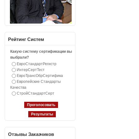
Рейтинг
Систем
Какую систему сертификации вы
выбрали?
ЕвроСтандартРегистр
ИнтерСертТест
ЕвроТрансОбрСертифика
Европейские Стандарты
Качества
СтройСтандартСерт
Отзывы
Заказчиков