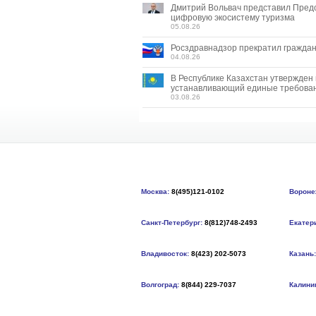
Дмитрий Вольвач представил Пред
цифровую экосистему туризма
05.08.26
Росздравнадзор прекратил граждан
04.08.26
В Республике Казахстан утвержден
устанавливающий единые требован
03.08.26
Москва:
8(495)121-0102
Вороне
Санкт-Петербург:
8(812)748-2493
Екатер
Владивосток:
8(423) 202-5073
Казань:
Волгоград:
8(844) 229-7037
Калини