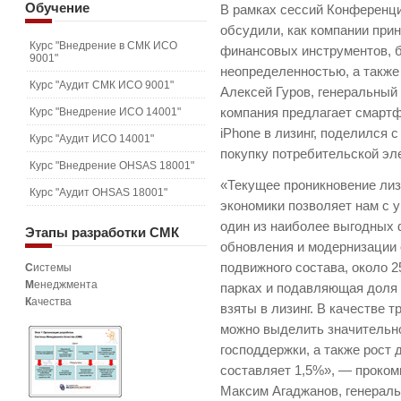
Обучение
В рамках сессий Конференци
обсудили, как компании при
Курс "Внедрение в СМК ИСО
финансовых инструментов, 
9001"
неопределенностью, а также
Курс "Аудит СМК ИСО 9001"
Алексей Гуров, генеральный 
Курс "Внедрение ИСО 14001"
компания предлагает смартф
iPhone в лизинг, поделился 
Курс "Аудит ИСО 14001"
покупку потребительской эл
Курс "Внедрение OHSAS 18001"
«Текущее проникновение лиз
Курс "Аудит OHSAS 18001"
экономики позволяет нам с у
один из наиболее выгодных
Этапы
разработки СМК
обновления и модернизации
подвижного состава, около 
С
истемы
М
енеджмента
парках и подавляющая доля 
К
ачества
взяты в лизинг. В качестве 
можно выделить значительно
господдержки, а также рост 
составляет 1,5%», — проко
Максим Агаджанов, генераль