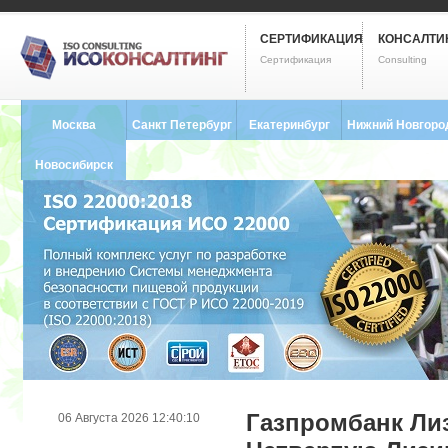
СЕРТИФИКАЦИЯ
КОНСАЛТИ
Сертификация
Consulting
Москва
Санкт Петербург
Екатеринбург
Нижний Новгоро
8 (495) 121-0102
8 (812) 748-2493
8 (343) 237-2593
8 (831) 280-9795
Новосибирск
8 (383) 227-8449
Газпромбанк Ли
06 Августа 2026 12:40:10