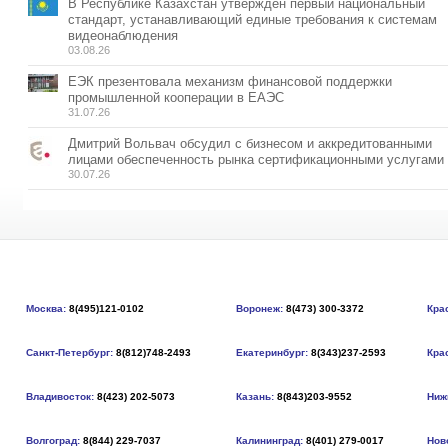
В Республике Казахстан утвержден первый национальный
стандарт, устанавливающий единые требования к системам
видеонаблюдения
03.08.26
ЕЭК презентовала механизм финансовой поддержки
промышленной кооперации в ЕАЭС
31.07.26
Дмитрий Вольвач обсудил с бизнесом и аккредитованными
лицами обеспеченность рынка сертификационными услугами
30.07.26
Москва:
8(495)121-0102
Воронеж:
8(473) 300-3372
Кра
Санкт-Петербург:
8(812)748-2493
Екатеринбург:
8(343)237-2593
Кра
Владивосток:
8(423) 202-5073
Казань:
8(843)203-9552
Ниж
Волгоград:
8(844) 229-7037
Калининград:
8(401) 279-0017
Нов