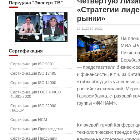
Четвертую Лиз
Передача
"Эксперт ТВ"
«Стратегии лиде
рынки»
19.11.2019 10:31
На площ
МИА «Ро
Сертификация
Лизингов
Борьба з
Сертификация ISO 9001
— представители бизнес-со
Сертификация ISO 13485
и финансисты, в т.ч. из Кит
чтобы обсудить успешные с
Сертификация ISO 14000
российских компаний. Меро
Сертификация ГОСТ Р ИСО
Газпромбанка, страховой ко
45001-2020
группы «ФИНАМ».
Сертификация ISO 22000
HACCP
Сертификация ИСМ
Ключевой темой Конференци
Сертификация Производства
технологических трендов бу
Сертификация Продукции
влияние на стратегии корпор