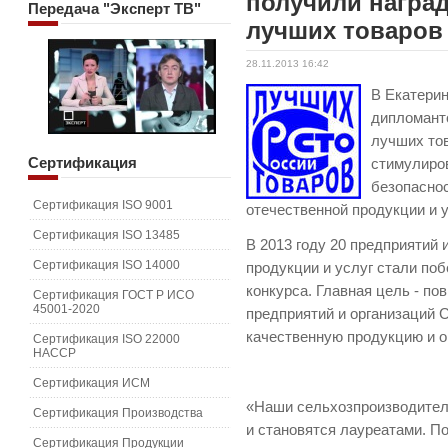
получили наград
Передача
"Эксперт ТВ"
лучших товаров
28.11.2013 16:42
В Екатерин
дипломанто
лучших тов
Сертификация
стимулиро
безопаснос
Сертификация ISO 9001
отечественной продукции и у
Сертификация ISO 13485
В 2013 году 20 предприятий 
Сертификация ISO 14000
продукции и услуг стали по
конкурса. Главная цель - по
Сертификация ГОСТ Р ИСО
45001-2020
предприятий и организаций 
качественную продукцию и о
Сертификация ISO 22000
HACCP
Сертификация ИСМ
«Наши сельхозпроизводители
Сертификация Производства
и становятся лауреатами. П
Сертификация Продукции