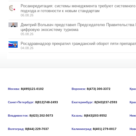
Росаккредитация: системы менеджмента требуют системного
подхода и готовности к новым стандартам
06.08.26
Дмитрий Вольвач представил Председателю Правительства
цифровую экосистему туризма
05.08.26
Росздравнадзор прекратил гражданский оборот пяти препара
04.08.26
Москва:
8(495)121-0102
Воронеж:
8(473) 300-3372
Кра
Санкт-Петербург:
8(812)748-2493
Екатеринбург:
8(343)237-2593
Кра
Владивосток:
8(423) 202-5073
Казань:
8(843)203-9552
Ниж
Волгоград:
8(844) 229-7037
Калининград:
8(401) 279-0017
Нов