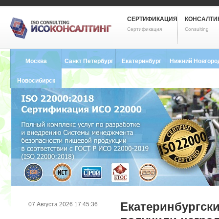
СЕРТИФИКАЦИЯ
КОНСАЛТИ
Сертификация
Consulting
Москва
Санкт Петербург
Екатеринбург
Нижний Новгоро
8 (495) 121-0102
8 (812) 748-2493
8 (343) 237-2593
8 (831) 280-9795
Новосибирск
8 (383) 227-8449
Екатеринбургск
07 Августа 2026 17:45:36