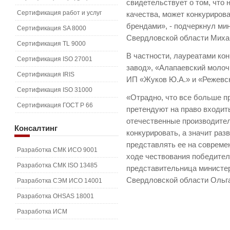
свидетельствует о том, что
Сертификация работ и услуг
качества, может конкуриро
брендами», - подчеркнул ми
Сертификация SA 8000
Свердловской области Миха
Сертификация TL 9000
В частности, лауреатами ко
Сертификация ISO 27001
завод», «Алапаевский молоч
Сертификация IRIS
ИП «Жуков Ю.А.» и «Режевс
Сертификация ISO 31000
«Отрадно, что все больше 
Сертификация ГОСТ Р 66
претендуют на право входить
отечественные производител
Консалтинг
конкурировать, а значит раз
представлять ее на совреме
Разработка СМК ИСО 9001
ходе чествования победител
Разработка СМК ISO 13485
представительница министе
Свердловской области Ольг
Разработка СЭМ ИСО 14001
Разработка OHSAS 18001
Разработка ИСМ